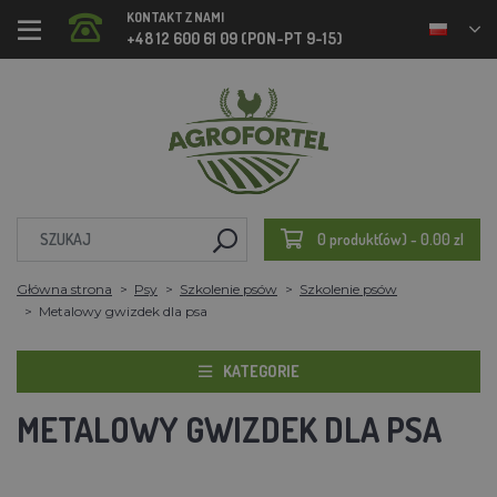
KONTAKT Z NAMI
+48 12 600 61 09 (PON-PT 9-15)
0 produkt(ów) - 0.00 zl
Główna strona
Psy
Szkolenie psów
Szkolenie psów
Metalowy gwizdek dla psa
KATEGORIE
METALOWY GWIZDEK DLA PSA