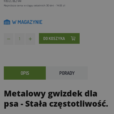
11.83 ZL BEZ VAT
Najniższa cena w ciągu ostatnich 30 dni - 14.55 zl
W MAGAZYNIE
DO KOSZYKA
OPIS
PORADY
Metalowy gwizdek dla
psa
- Stała częstotliwość.