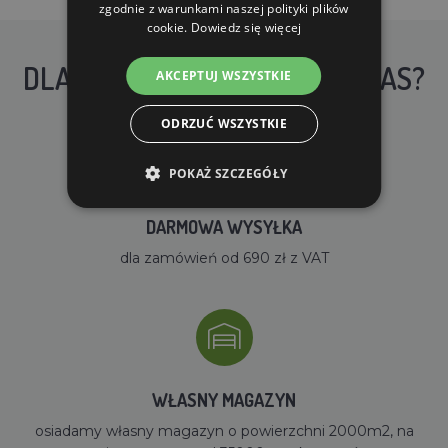
zgodnie z warunkami naszej polityki plików
cookie.
Dowiedz się więcej
DLACZEGO WARTO KUPIĆ U NAS?
AKCEPTUJ WSZYSTKIE
ODRZUĆ WSZYSTKIE
POKAŻ SZCZEGÓŁY
DARMOWA WYSYŁKA
dla zamówień od 690 zł z VAT
WŁASNY MAGAZYN
osiadamy własny magazyn o powierzchni 2000m2, na