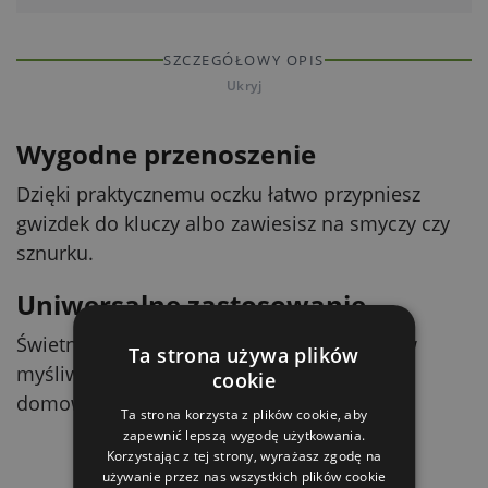
SZCZEGÓŁOWY OPIS
Ukryj
Wygodne przenoszenie
Dzięki praktycznemu oczku łatwo przypniesz
gwizdek do kluczy albo zawiesisz na smyczy czy
sznurku.
Uniwersalne zastosowanie
Świetna pomoc w szkoleniu szczeniąt, psów
Ta strona używa plików
myśliwskich oraz w codziennym treningu
cookie
domowym.
Ta strona korzysta z plików cookie, aby
zapewnić lepszą wygodę użytkowania.
Korzystając z tej strony, wyrażasz zgodę na
używanie przez nas wszystkich plików cookie