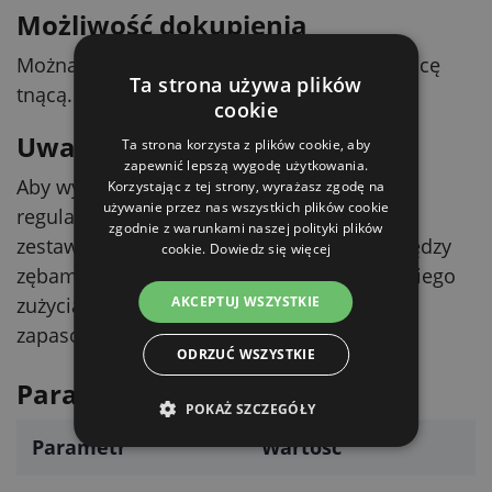
Możliwość dokupienia
Można dokupić zapasową ceramiczną głowicę
Ta strona używa plików
tnącą.
cookie
Uwaga (konserwacja)
Ta strona korzysta z plików cookie, aby
zapewnić lepszą wygodę użytkowania.
Aby wydłużyć żywotność głowicy tnącej,
Korzystając z tej strony, wyrażasz zgodę na
używanie przez nas wszystkich plików cookie
regularnie smaruj ją olejem dołączonym do
zgodnie z warunkami naszej polityki plików
zestawu. Przy zbyt małej warstwie oleju między
cookie.
Dowiedz się więcej
zębami powstaje tarcie i dochodzi do szybkiego
AKCEPTUJ WSZYSTKIE
zużycia. Po zużyciu oleju można kupić olej
zapasowy (opakowanie 100 ml lub 500 ml).
ODRZUĆ WSZYSTKIE
Parametry techniczne
POKAŻ SZCZEGÓŁY
Parametr
Wartość