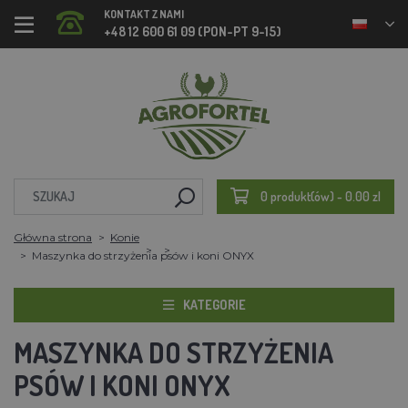
KONTAKT Z NAMI
+48 12 600 61 09 (PON-PT 9-15)
0 produkt(ów) - 0.00 zl
Główna strona
Konie
Maszynka do strzyżenia psów i koni ONYX
KATEGORIE
MASZYNKA DO STRZYŻENIA
PSÓW I KONI ONYX