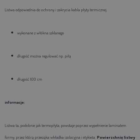
Listwa odpowiednia do ochrony i zakrycia kabla płyty termicznej
wykonane z włókna szklanego
długość można regulować np. piłą
długość 100 cm
informacje:
Listwa ta, podobnie jak termopłyta, powstaje poprzez wypełnienie laminatem
formy, przez którą przesiąka wkładka izolacyjna i etykieta.
Powierzchnię listwy