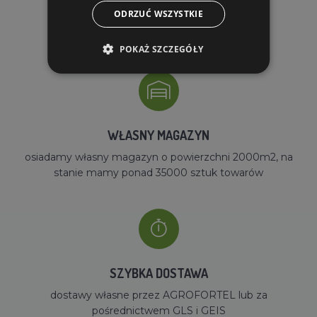
DARMOWA WYSYŁKA
ODRZUĆ WSZYSTKIE
dla zamówień od 690 zł z VAT
POKAŻ SZCZEGÓŁY
WŁASNY MAGAZYN
osiadamy własny magazyn o powierzchni 2000m2, na
stanie mamy ponad 35000 sztuk towarów
SZYBKA DOSTAWA
dostawy własne przez AGROFORTEL lub za
pośrednictwem GLS i GEIS