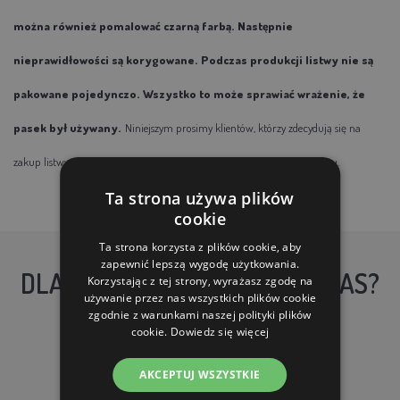
można również pomalować czarną farbą. Następnie
nieprawidłowości są korygowane. Podczas produkcji listwy nie są
pakowane pojedynczo. Wszystko to może sprawiać wrażenie, że
pasek był używany.
Niniejszym prosimy klientów, którzy zdecydują się na
zakup listwy ochronnej, aby tolerowali wady kosmetyczne tego produktu.
Ta strona używa plików
cookie
Ta strona korzysta z plików cookie, aby
zapewnić lepszą wygodę użytkowania.
DLACZEGO WARTO KUPIĆ U NAS?
Korzystając z tej strony, wyrażasz zgodę na
używanie przez nas wszystkich plików cookie
zgodnie z warunkami naszej polityki plików
cookie.
Dowiedz się więcej
AKCEPTUJ WSZYSTKIE