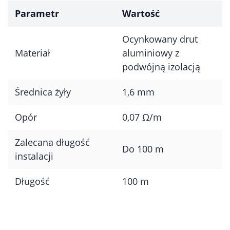
Parametr
Wartość
Ocynkowany drut
Materiał
aluminiowy z
podwójną izolacją
Średnica żyły
1,6 mm
Opór
0,07 Ω/m
Zalecana długość
Do 100 m
instalacji
Długość
100 m