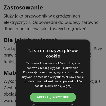
Zastosowanie
Służy jako przewodnik w ogrodzeniach
elektrycznych. Odpowiedni do budowy zarówno
długich odcinków, jak i trwałych ogrodzeń.
Dla jakich zwierząt
Nadaje się dla owiec, kóz, psów, koni i bydła. Przy
Ta strona używa plików
prawidłowym montażu może również pełnić
cookie
funkcję ochrony przed dziką zwierzyną.
Ta strona korzysta z plików cookie, aby
zapewnić lepszą wygodę użytkowania.
Materiał i odporność
Korzystając z tej strony, wyrażasz zgodę na
używanie przez nas wszystkich plików cookie
Wykonany z ocynkowanego żelaza. Konstrukcja z
zgodnie z warunkami naszej polityki plików
cookie.
Dowiedz się więcej
7 żył opisywana jest jako odporna na wilgoć,
obciążenia mechaniczne oraz niekorzystne
AKCEPTUJ WSZYSTKIE
warunki pogodowe.