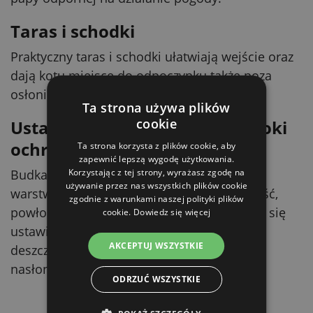
Taras i schodki
Praktyczny taras i schodki ułatwiają wejście oraz
dają kotu miejsce do odpoczynku także poza
osłoniętą częścią budki.
Ta strona używa plików
cookie
Ustawienie i odnawianie powłoki
ochronnej
Ta strona korzysta z plików cookie, aby
zapewnić lepszą wygodę użytkowania.
Korzystając z tej strony, wyrażasz zgodę na
Budka została zabezpieczona podstawową
używanie przez nas wszystkich plików cookie
warstwą ochronną. Aby wydłużyć jej trwałość,
zgodnie z warunkami naszej polityki plików
powłokę ochronną należy odnawiać. Zaleca się
cookie.
Dowiedz się więcej
ustawienie w miejscu osłoniętym przed
AKCEPTUJ WSZYSTKIE
deszczem, śniegiem i skrajnym
nasłonecznieniem.
ODRZUĆ WSZYSTKIE