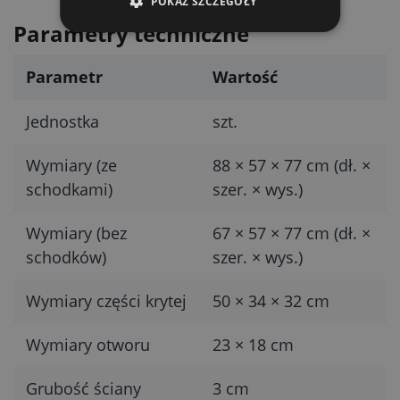
POKAŻ SZCZEGÓŁY
Parametry techniczne
Parametr
Wartość
Jednostka
szt.
Wymiary (ze
88 × 57 × 77 cm (dł. ×
schodkami)
szer. × wys.)
Wymiary (bez
67 × 57 × 77 cm (dł. ×
schodków)
szer. × wys.)
Wymiary części krytej
50 × 34 × 32 cm
Wymiary otworu
23 × 18 cm
Grubość ściany
3 cm