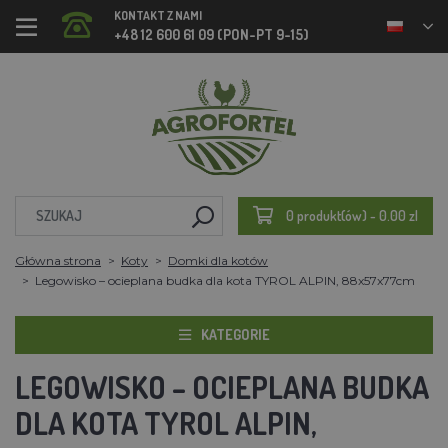
KONTAKT Z NAMI
+48 12 600 61 09 (PON-PT 9-15)
0 produkt(ów) - 0.00 zl
Główna strona
Koty
Domki dla kotów
Legowisko – ocieplana budka dla kota TYROL ALPIN, 88x57x77cm
KATEGORIE
LEGOWISKO – OCIEPLANA BUDKA
DLA KOTA TYROL ALPIN,