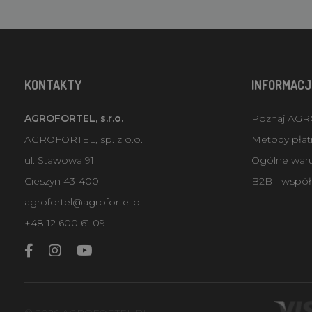
KONTAKTY
INFORMACJ
AGROFORTEL, s.r.o.
Poznaj AG
AGROFORTEL, sp. z o.o.
Metody płatn
ul. Stawowa 91
Ogólne war
Cieszyn 43-400
B2B - współ
agrofortel@agrofortel.pl
+48 12 600 61 09