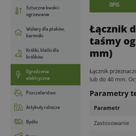
OPIS
Sztuczne kwoki i
ogrzewanie
Łącznik 
Woliery dla ptaków,
karmniki
taśmy og
mm)
Króliki, klatki dla
królików
Łącznik przeznacz
Ogrodzenia
elektryczne
lub do 40 mm. Oc
Parametry t
Pszczelarstwo
Artykuły rolnicze
Parametr
Bydło
Zastosowanie