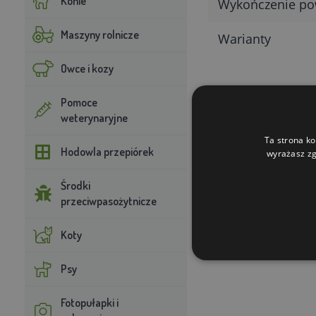
Konie
Wykończenie po
Maszyny rolnicze
Warianty
Owce i kozy
Pomoce
weterynaryjne
Ta strona ko
Hodowla przepiórek
wyrażasz zg
Środki
przeciwpasożytnicze
Koty
Psy
Fotopułapki i