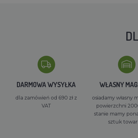
DL
DARMOWA WYSYŁKA
WŁASNY MA
dla zamówień od 690 zł z
osiadamy własny 
VAT
powierzchni 200
stanie mamy pon
sztuk towa