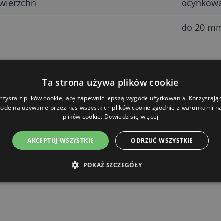
wierzchni
ocynkow
do 20 mm
Ta strona używa plików cookie
rzysta z plików cookie, aby zapewnić lepszą wygodę użytkowania. Korzystając 
odę na używanie przez nas wszystkich plików cookie zgodnie z warunkami nas
plików cookie.
Dowiedz się więcej
AKCEPTUJ WSZYSTKIE
ODRZUĆ WSZYSTKIE
POKAŻ SZCZEGÓŁY