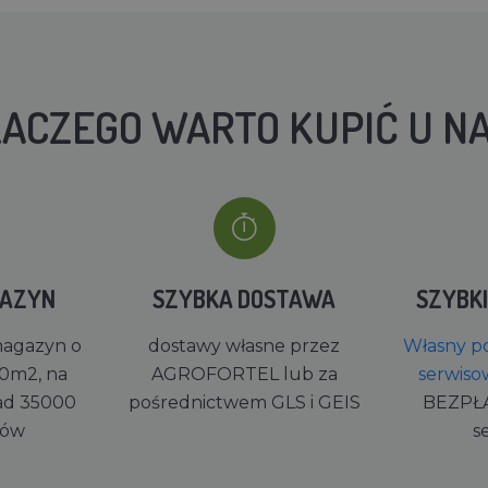
ACZEGO WARTO KUPIĆ U N
GAZYN
SZYBKA DOSTAWA
SZYBK
magazyn o
dostawy własne przez
Własny po
0m2, na
AGROFORTEL lub za
serwiso
ad 35000
pośrednictwem GLS i GEIS
BEZPŁ
rów
s