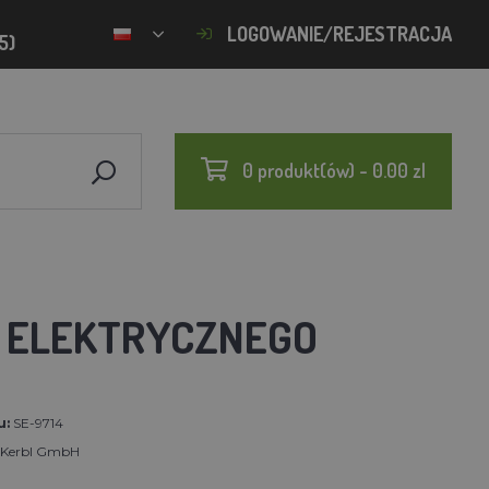
LOGOWANIE/REJESTRACJA
5)
0 produkt(ów) - 0.00 zl
A ELEKTRYCZNEGO
u:
SE-9714
t Kerbl GmbH