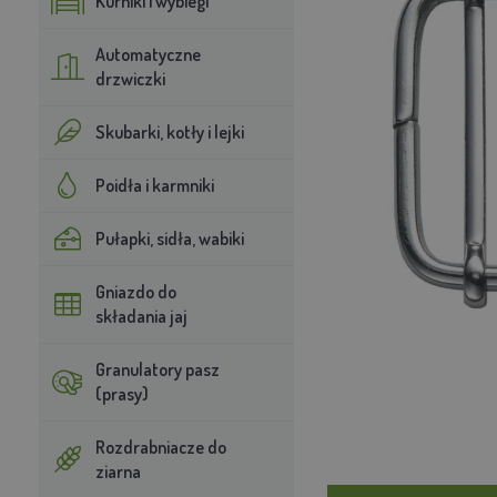
Kurniki i wybiegi
Automatyczne
drzwiczki
Skubarki, kotły i lejki
Poidła i karmniki
Pułapki, sidła, wabiki
Gniazdo do
składania jaj
Granulatory pasz
(prasy)
Rozdrabniacze do
ziarna