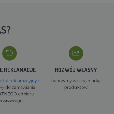
AS?
IE REKLAMACJE
ROZWÓJ WŁASNY
rtal reklamacyjny i
tworzymy własną markę
wy
do zamawiania
produktów
ATNEGO odbioru
erwisowego