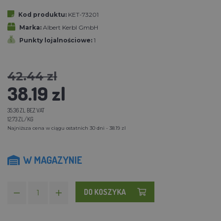
Kod produktu:
KET-73201
Marka:
Albert Kerbl GmbH
Punkty lojalnościowe:
1
42.44 zl
38.19 zl
35.36 ZL BEZ VAT
12.73 ZL/KG
Najniższa cena w ciągu ostatnich 30 dni - 38.19 zl
W MAGAZYNIE
DO KOSZYKA