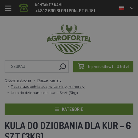
KONTAKT Z NAMI
+48 12 600 61 09 (PON-PT 9-15)
0 produkt(ów) - 0.00 zl
Główna strona
Pasze, karmy
Pasza uzupełniająca, witaminy, minerały
Kula do dziobania dla kur – 6 szt (3kg)
KATEGORIE
KULA DO DZIOBANIA DLA KUR – 6
SZT (3KG)