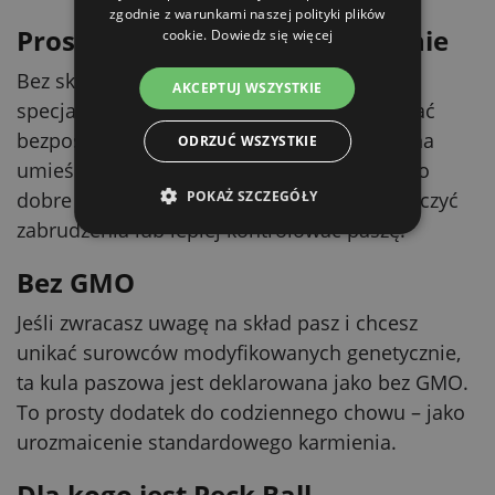
zgodnie z warunkami naszej polityki plików
Proste podanie – jak Ci wygodnie
cookie.
Dowiedz się więcej
Bez skomplikowanego dawkowania i bez
AKCEPTUJ WSZYSTKIE
specjalnego sprzętu. Peck Ball możesz podać
bezpośrednio na ziemi. Alternatywnie można
ODRZUĆ WSZYSTKIE
umieścić go w wiszącym koszu na paszę – to
dobre rozwiązanie tam, gdzie chcesz ograniczyć
POKAŻ SZCZEGÓŁY
zabrudzenia lub lepiej kontrolować paszę.
Bez GMO
Jeśli zwracasz uwagę na skład pasz i chcesz
unikać surowców modyfikowanych genetycznie,
ta kula paszowa jest deklarowana jako bez GMO.
To prosty dodatek do codziennego chowu – jako
urozmaicenie standardowego karmienia.
Dla kogo jest Peck Ball