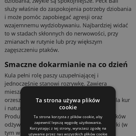
dziobania, zwykle są spokojniejsze. Peck Ball
służy właśnie do zaspokojenia potrzeby dziobania
i może pomóc zapobiegać agresji oraz
wzajemnemu wydziobywaniu. Najbardziej widać
to w stadach skłonnych do nerwowości, przy
zmianach w rutynie lub przy większym
zagęszczeniu ptaków.
Smaczne dokarmianie na co dzień
Kula pełni rolę paszy uzupełniającej i
jednocześnie stanowi rozrywkę. Zawiera
mieszankę nasion słonecznika, kukurydzy i
orzeszków ziemnych, która jest atrakcyjna dla kur
Ta strona używa plików
cookie
i naturalnie zachęca je do pobierania paszy.
Produkt jest także źródłem ważnych składników
Ta strona korzysta z plików cookie, aby
zapewnić lepszą wygodę użytkowania.
odżywczych dla bardziej zbilansowanej dawki (w
Korzystając z tej strony, wyrażasz zgodę na
tym witamin, minerałów i białka).
używanie przez nas wszystkich plików cookie