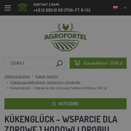
KONTAKT Z NAMI
+48 12 600 61 09 (PON-PT 9-15)
0 produkt(ów) - 0.00 zl
Główna strona
Pasze, karmy
Pasza uzupełniająca, witaminy, minerały
Kükenglück – Wsparcie dla zdrowej hodowli drobiu, 550 g
KATEGORIE
KÜKENGLÜCK – WSPARCIE DLA
ZDROWEJ HODOWLI DROBIU,