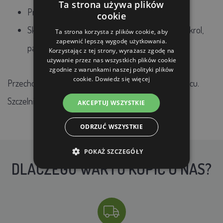
Ta strona używa plików
Probiotyki:
Bacillus subtilis
cookie
Składniki naturalne: olejek cynamonowy, karwakrol,
Ta strona korzysta z plików cookie, aby
zapewnić lepszą wygodę użytkowania.
papryka
Korzystając z tej strony, wyrażasz zgodę na
używanie przez nas wszystkich plików cookie
zgodnie z warunkami naszej polityki plików
cookie.
Dowiedz się więcej
Przechowywać w chłodnym, suchym i ciemnym miejscu.
Szczelnie zamknąć po każdym użyciu.
AKCEPTUJ WSZYSTKIE
ODRZUĆ WSZYSTKIE
POKAŻ SZCZEGÓŁY
DLACZEGO WARTO KUPIĆ U NAS?