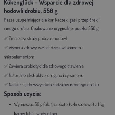
Kükenglück – Wsparcie dla zdrowej
hodowli drobiu, 550 g
Pasza uzupełniająca dla kur, kaczek, gęsi, przepiórek i
innego drobiu.
Opakowanie oryginalne: puszka 550 g.
✅ Zmniejsza straty podczas hodowli
✅ Wspiera zdrowy wzrost dzięki witaminom i
mikroelementom
✅ Zawiera probiotyki dla zdrowego trawienia
✅ Naturalne ekstrakty z oregano i cynamonu
✅ Nadaje się do wszystkich rodzajów młodego drobiu
Sposób użycia:
Wymieszać
50 g
(ok. 4 czubate łyżki stołowe) z
1 kg
karmy
lub
1 l wody pitnej.