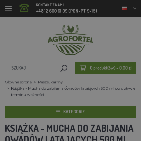
KONTAKT Z NAMI
+48 12 600 61 09 (PON-PT 9-15)
0 produkt(ów) - 0.00 zl
Główna strona
Pasze, karmy
Książka - Mucha do zabijania owadów latających 500 ml po upływie
terminu ważności
KATEGORIE
KSIĄŻKA - MUCHA DO ZABIJANIA
OWADÓW LATAJĄCYCH 500 ML