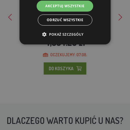
AKCEPTUJ WSZYSTKIE
ODRZUĆ WSZYSTKIE
Przecinarka do słomy i kukurydzy Melasty 3582, 3 kW,
220V
POKAŻ SZCZEGÓŁY
4,840.00 zl
4,354.20 zl
OCZEKUJEMY: 07.08.
DO KOSZYKA
DLACZEGO WARTO KUPIĆ U NAS?