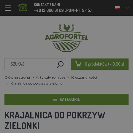
KONTAKT Z NAMI
+48 12 600 61 09 (PON-PT 9-15)
0 produkt(ów) - 0.00 zl
Główna strona
Artykuły rolnicze
Kruszarki kości
Krajalnica do pokrzyw zielonki
KATEGORIE
KRAJALNICA DO POKRZYW
ZIELONKI