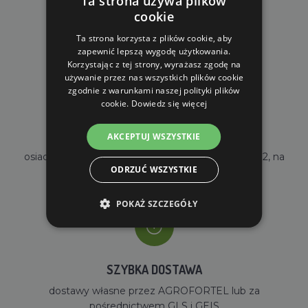
Ta strona używa plików
cookie
DARMOWA WYSYŁKA
dla zamówień od 690 zł z VAT
Ta strona korzysta z plików cookie, aby
zapewnić lepszą wygodę użytkowania.
Korzystając z tej strony, wyrażasz zgodę na
używanie przez nas wszystkich plików cookie
zgodnie z warunkami naszej polityki plików
cookie.
Dowiedz się więcej
WŁASNY MAGAZYN
AKCEPTUJ WSZYSTKIE
osiadamy własny magazyn o powierzchni 2000m2, na
ODRZUĆ WSZYSTKIE
stanie mamy ponad 35000 sztuk towarów
POKAŻ SZCZEGÓŁY
SZYBKA DOSTAWA
dostawy własne przez AGROFORTEL lub za
pośrednictwem GLS i GEIS