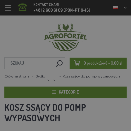
KONTAKT Z NAMI
+48 12 600 61 09 (PON-PT 9-15)
0 produkt(ów) - 0.00 zl
Główna strona
Bydło
Kosz ssący do pomp wypasowych
KATEGORIE
KOSZ SSĄCY DO POMP
WYPASOWYCH