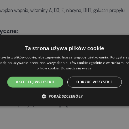
ęglan wapnia, witaminy A, D3, E, niacyna, BHT, galusan propylu
tyczne:
ókno surowe 4,5%,
oleje i tłuszcze surowe 2,8%,
popiół surowy 1
Ta strona używa plików cookie
rzysta z plików cookie, aby zapewnić lepszą wygodę użytkowania. Korzystając 
ty:
odę na używanie przez nas wszystkich plików cookie zgodnie z warunkami nas
plików cookie.
Dowiedz się więcej
 000 IU/kg,
3a671 Witamina D3 10 000 IU/kg,
3a700 Witamina E 1
AKCEPTUJ WSZYSTKIE
ODRZUĆ WSZYSTKIE
ogiczne:
POKAŻ SZCZEGÓŁY
,
Galusan propylu, E 310 10,5 mg/kg