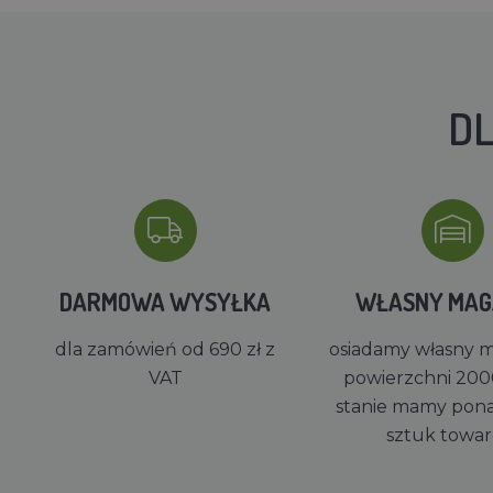
DL
DARMOWA WYSYŁKA
WŁASNY MA
dla zamówień od 690 zł z
osiadamy własny 
VAT
powierzchni 200
stanie mamy pon
sztuk towa