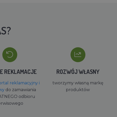
AS?
IE REKLAMACJE
ROZWÓJ WŁASNY
rtal reklamacyjny i
tworzymy własną markę
wy
do zamawiania
produktów
ATNEGO odbioru
erwisowego