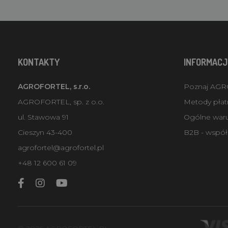
KONTAKTY
INFORMACJ
AGROFORTEL, s.r.o.
Poznaj AG
AGROFORTEL, sp. z o.o.
Metody płatn
ul. Stawowa 91
Ogólne war
Cieszyn 43-400
B2B - współ
agrofortel@agrofortel.pl
+48 12 600 61 09