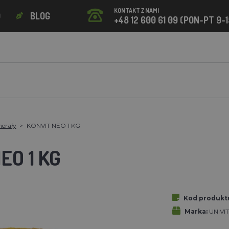
KONTAKT Z NAMI
O
BLOG
+48 12 600 61 09 (PON-PT 9-1
nerały
KONVIT NEO 1 KG
EO 1 KG
Kod produkt
Marka:
UNIVIT 