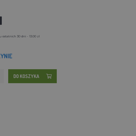
l
ostatnich 30 dni - 13.00 zl
YNIE
DO KOSZYKA