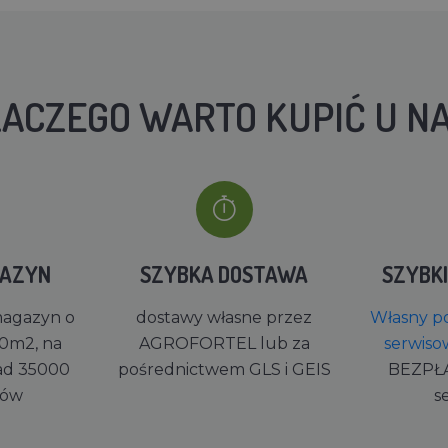
ACZEGO WARTO KUPIĆ U N
GAZYN
SZYBKA DOSTAWA
SZYBK
magazyn o
dostawy własne przez
Własny po
0m2, na
AGROFORTEL lub za
serwiso
ad 35000
pośrednictwem GLS i GEIS
BEZPŁ
rów
s