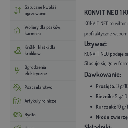
Sztuczne kwoki i
KONVIT NEO 1 K
ogrzewanie
KONVIT NEO to witami
Woliery dla ptaków,
profilaktyczne wspoma
karmniki
Używać:
Króliki, klatki dla
królików
KONVIT NEO podaje się
Stosuje się go w form
Ogrodzenia
Dawkowanie:
elektryczne
Prosięta:
3 g/1
Pszczelarstwo
Bieżniki:
5 g/10
Artykuły rolnicze
Kurczaki:
10 g/
Bydło
Młode zwierzę
Składniki: