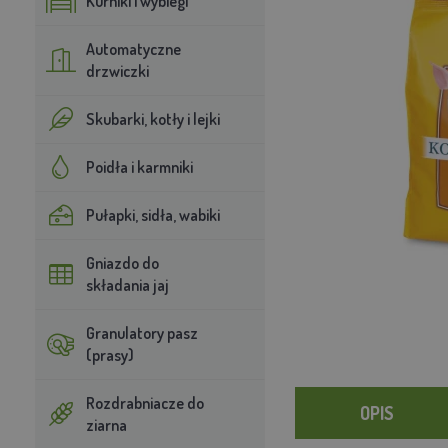
Kurniki i wybiegi
Automatyczne
drzwiczki
Skubarki, kotły i lejki
Poidła i karmniki
Pułapki, sidła, wabiki
Gniazdo do
składania jaj
Granulatory pasz
(prasy)
Rozdrabniacze do
OPIS
ziarna