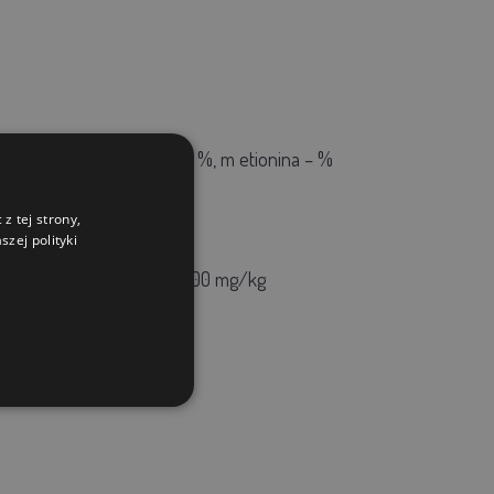
7,5%,
wapń 10,0%,
lizyna – %, m
etionina – %
z tej strony,
zej polityki
50 mg/kg,
3a314 Niacyna 200 mg/kg