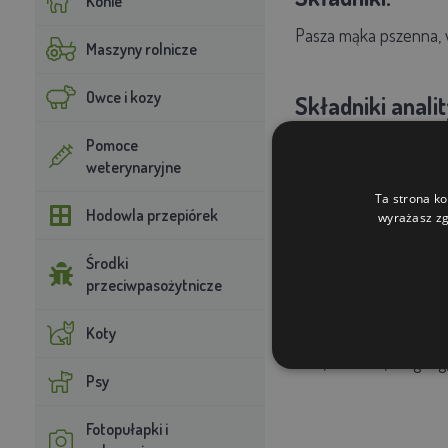
Konie
Pasza mąka pszenna, w
Maszyny rolnicze
Owce i kozy
Składniki anali
Białko surowe 11%,
wł
Pomoce
weterynaryjne
Ta strona ko
Suplementy die
Hodowla przepiórek
wyrażasz zg
3a672a Witamina A 50
Środki
przeciwpasożytnicze
Dodatki technol
Koty
BHT, E321 25,2 mg/kg
Psy
Fotopułapki i