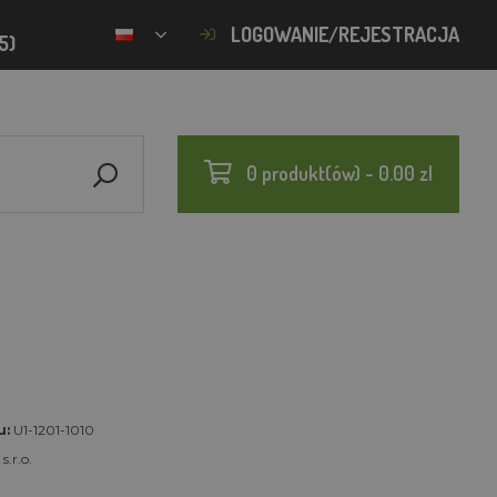
LOGOWANIE/REJESTRACJA
5)
0 produkt(ów) - 0.00 zl
u:
U1-1201-1010
s.r.o.