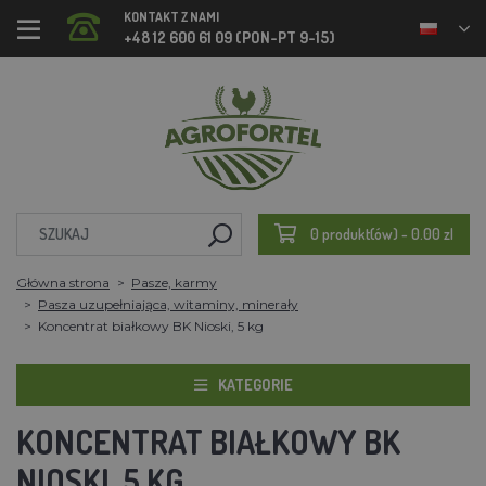
KONTAKT Z NAMI
+48 12 600 61 09 (PON-PT 9-15)
0 produkt(ów) - 0.00 zl
Główna strona
Pasze, karmy
Pasza uzupełniająca, witaminy, minerały
Koncentrat białkowy BK Nioski, 5 kg
KATEGORIE
KONCENTRAT BIAŁKOWY BK
NIOSKI, 5 KG