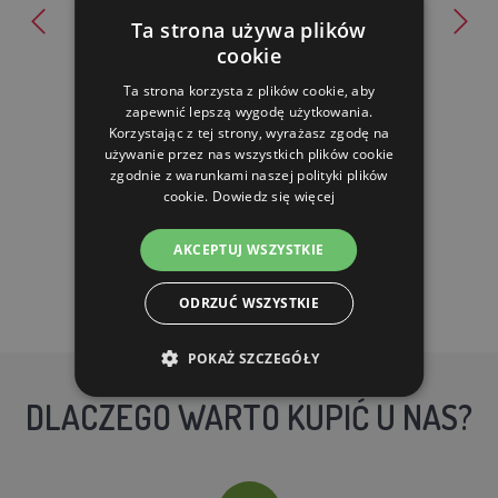
Ta strona używa plików
Koncentrat białkowy BK Drób, 5 kg
cookie
Ta strona korzysta z plików cookie, aby
42.06 zl
zapewnić lepszą wygodę użytkowania.
Korzystając z tej strony, wyrażasz zgodę na
używanie przez nas wszystkich plików cookie
W MAGAZYNIE
zgodnie z warunkami naszej polityki plików
cookie.
Dowiedz się więcej
DO KOSZYKA
AKCEPTUJ WSZYSTKIE
ODRZUĆ WSZYSTKIE
POKAŻ SZCZEGÓŁY
DLACZEGO WARTO KUPIĆ U NAS?