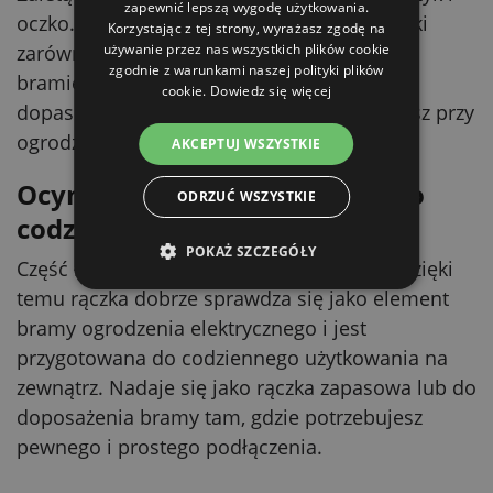
zapewnić lepszą wygodę użytkowania.
oczko. Takie mocowanie pozwala użyć rączki
Korzystając z tej strony, wyrażasz zgodę na
zarówno w systemie bramy zwijanej, jak i w
używanie przez nas wszystkich plików cookie
zgodnie z warunkami naszej polityki plików
bramie sprężynowej. W praktyce łatwo
cookie.
Dowiedz się więcej
dopasujesz ją do rozwiązania, które już masz przy
ogrodzeniu, bez przeróbek.
AKCEPTUJ WSZYSTKIE
Ocynkowany haczyk i oczko do
ODRZUĆ WSZYSTKIE
codziennego użytku
POKAŻ SZCZEGÓŁY
Część łącząca to haczyk i oczko z ocynku. Dzięki
temu rączka dobrze sprawdza się jako element
bramy ogrodzenia elektrycznego i jest
przygotowana do codziennego użytkowania na
zewnątrz. Nadaje się jako rączka zapasowa lub do
doposażenia bramy tam, gdzie potrzebujesz
pewnego i prostego podłączenia.