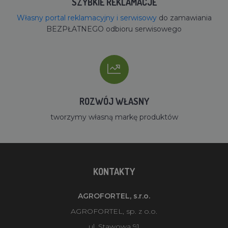
SZYBKIE REKLAMACJE
Własny portal reklamacyjny i serwisowy
do zamawiania
BEZPŁATNEGO odbioru serwisowego
ROZWÓJ WŁASNY
tworzymy własną markę produktów
KONTAKTY
AGROFORTEL, s.r.o.
AGROFORTEL, sp. z o.o.
ul. Stawowa 91