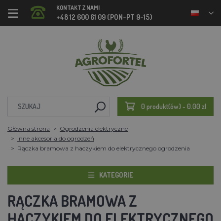
KONTAKT Z NAMI
+48 12 600 61 09 (PON-PT 9-15)
0 produkt(ów) - 0.00 zl
Główna strona
Ogrodzenia elektryczne
Inne akcesoria do ogrodzeń
Rączka bramowa z haczykiem do elektrycznego ogrodzenia
KATEGORIE
RĄCZKA BRAMOWA Z
HACZYKIEM DO ELEKTRYCZNEGO