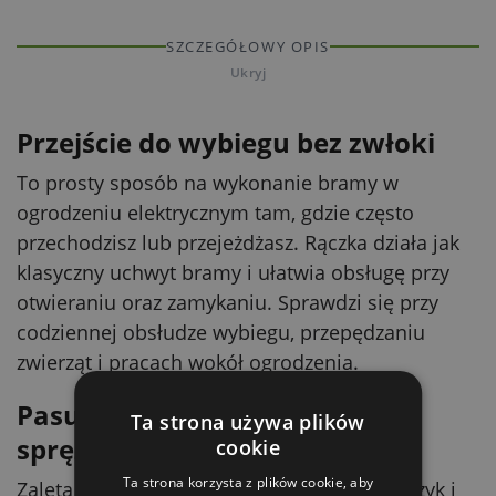
SZCZEGÓŁOWY OPIS
Ukryj
Przejście do wybiegu bez zwłoki
To prosty sposób na wykonanie bramy w
ogrodzeniu elektrycznym tam, gdzie często
przechodzisz lub przejeżdżasz. Rączka działa jak
klasyczny uchwyt bramy i ułatwia obsługę przy
otwieraniu oraz zamykaniu. Sprawdzi się przy
codziennej obsłudze wybiegu, przepędzaniu
zwierząt i pracach wokół ogrodzenia.
Pasuje do bramy zwijanej i
Ta strona używa plików
sprężynowej
cookie
Ta strona korzysta z plików cookie, aby
Zaletą jest uniwersalne podłączenie na haczyk i