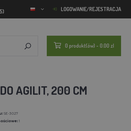
LOGOWANIE/REJESTRACJA
5)
0 produkt(ów) - 0.00 zl
DO AGILIT, 200 CM
u:
SE-3027
nościowe:
1