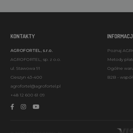
KONTAKTY
INFORMACJ
AGROFORTEL, s.r.o.
Poznaj AG
AGROFORTEL, sp. z o.o.
Metody płatn
ul. Stawowa 91
Ogólne war
Cieszyn 43-400
B2B - współ
agrofortel@agrofortel.pl
+48 12 600 61 09