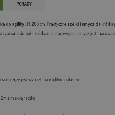
PORADY
lika
do agility
, M, 200 cm.
Praktyczne
szelki i
smycz
dla królika
 przypinane do ciała królika miniaturowego, a smycz jest mocowa
na uprzęży jest wyściełana miękkim polarem
2m
z miękką
rączką