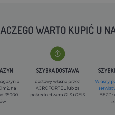
ACZEGO WARTO KUPIĆ U N
GAZYN
SZYBKA DOSTAWA
SZYBK
magazyn o
dostawy własne przez
Własny po
0m2, na
AGROFORTEL lub za
serwiso
ad 35000
pośrednictwem GLS i GEIS
BEZPŁ
rów
s