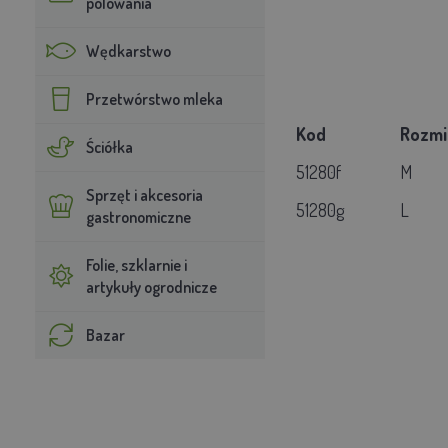
polowania
Wędkarstwo
Przetwórstwo mleka
Kod
Ro
Ściółka
51280f
M
Sprzęt i akcesoria
51280g
L
gastronomiczne
Folie, szklarnie i
artykuły ogrodnicze
Bazar