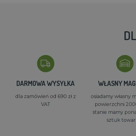
DL
DARMOWA WYSYŁKA
WŁASNY MA
dla zamówień od 690 zł z
osiadamy własny 
VAT
powierzchni 200
stanie mamy pon
sztuk towa