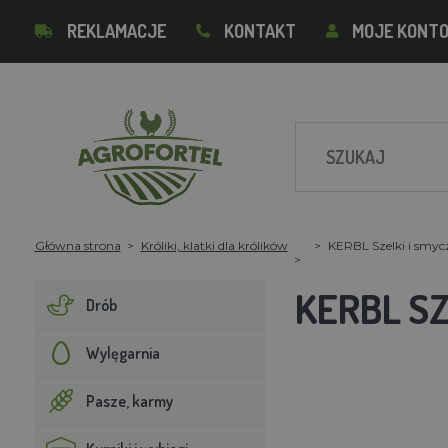
REKLAMACJE
KONTAKT
MOJE KONT
Główna strona
Króliki, klatki dla królików
KERBL Szelki i smycz
KERBL SZ
Drób
Wylęgarnia
Pasze, karmy