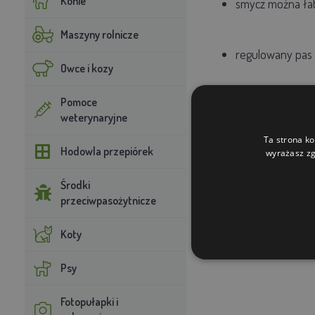
Konie
smycz można łat
Maszyny rolnicze
regulowany
pas
Owce i kozy
Pomoce
równomierne ro
weterynaryjne
Ta strona ko
Hodowla przepiórek
wyrażasz zg
Środki
przeciwpasożytnicze
Koty
Psy
Fotopułapki i