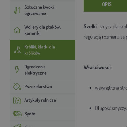
OPIS
Sztuczne kwoki i
ogrzewanie
Szelki
i smycz dla kró
Woliery dla ptaków,
karmniki
regulacją rozmiaru są
Króliki, klatki dla
królików
Ogrodzenia
Właściwości:
elektryczne
Pszczelarstwo
wewnętrzna stro
Artykuły rolnicze
Długość smyczy:
Bydło