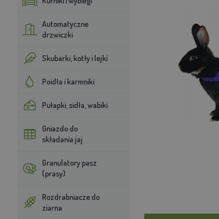
Kurniki i wybiegi
Automatyczne
drzwiczki
Skubarki, kotły i lejki
Poidła i karmniki
Pułapki, sidła, wabiki
Gniazdo do
składania jaj
Granulatory pasz
(prasy)
Rozdrabniacze do
ziarna