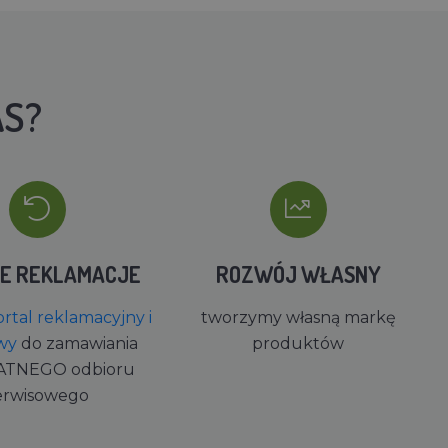
AS?
IE REKLAMACJE
ROZWÓJ WŁASNY
rtal reklamacyjny i
tworzymy własną markę
wy
do zamawiania
produktów
ATNEGO odbioru
erwisowego