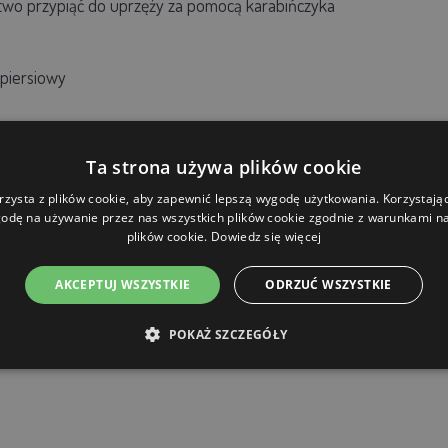
wo przypiąć do uprzęży za pomocą karabińczyka
piersiowy
złożenie
napięcia między pasami barkowymi
i
piersiowymi
Ta strona używa plików cookie
rzysta z plików cookie, aby zapewnić lepszą wygodę użytkowania. Korzystając 
odę na używanie przez nas wszystkich plików cookie zgodnie z warunkami nas
plików cookie.
Dowiedz się więcej
AKCEPTUJ WSZYSTKIE
ODRZUĆ WSZYSTKIE
POKAŻ SZCZEGÓŁY