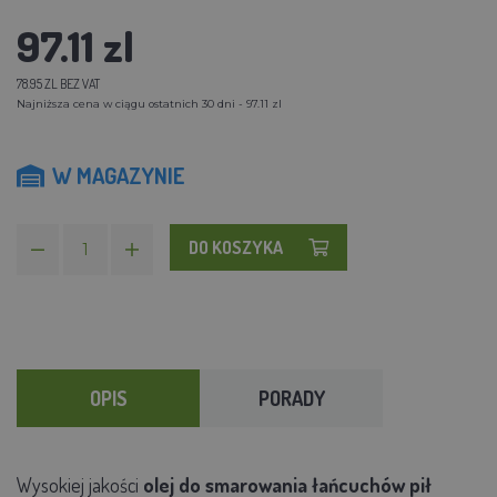
97.11 zl
78.95 ZL BEZ VAT
Najniższa cena w ciągu ostatnich 30 dni - 97.11 zl
W MAGAZYNIE
DO KOSZYKA
OPIS
PORADY
Wysokiej jakości
olej do smarowania łańcuchów pił