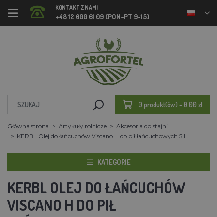
KONTAKT Z NAMI
+48 12 600 61 09 (PON-PT 9-15)
0 produkt(ów) - 0.00 zl
Główna strona
Artykuły rolnicze
Akcesoria do stajni
KERBL Olej do łańcuchów Viscano H do pił łańcuchowych 5 l
KATEGORIE
KERBL OLEJ DO ŁAŃCUCHÓW
VISCANO H DO PIŁ