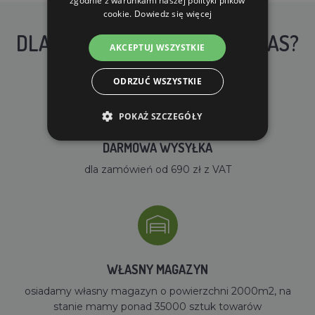
zgodnie z warunkami naszej polityki plików
cookie.
Dowiedz się więcej
DLACZEGO WARTO KUPIĆ U NAS?
AKCEPTUJ WSZYSTKIE
ODRZUĆ WSZYSTKIE
POKAŻ SZCZEGÓŁY
DARMOWA WYSYŁKA
dla zamówień od 690 zł z VAT
WŁASNY MAGAZYN
osiadamy własny magazyn o powierzchni 2000m2, na
stanie mamy ponad 35000 sztuk towarów