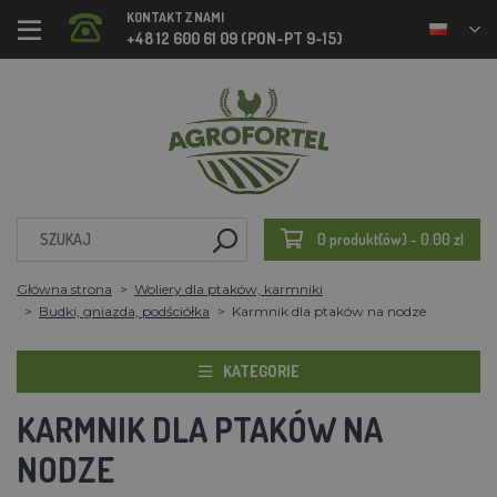
KONTAKT Z NAMI
+48 12 600 61 09 (PON-PT 9-15)
0 produkt(ów) - 0.00 zl
Główna strona
Woliery dla ptaków, karmniki
Budki, gniazda, podściółka
Karmnik dla ptaków na nodze
KATEGORIE
KARMNIK DLA PTAKÓW NA
NODZE