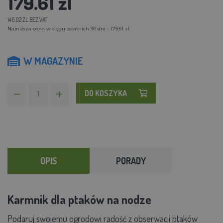
179.61 zl
146.02 ZL BEZ VAT
Najniższa cena w ciągu ostatnich 30 dni - 179.61 zl
W MAGAZYNIE
DO KOSZYKA
OPIS
PORADY
Karmnik dla ptaków na nodze
Podaruj swojemu ogrodowi radość z obserwacji ptaków