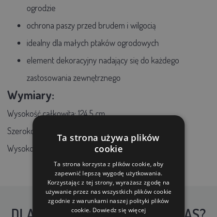
ogrodzie
ochrona paszy przed brudem i wilgocią
idealny dla małych ptaków ogrodowych
element dekoracyjny nadający się do każdego
zastosowania zewnętrznego
Wymiary:
Wysokość całkowita: 124,5 cm
Szerokość stoiska: 34,5 cm
Ta strona używa plików
Wysokość stoiska: 20 cm
cookie
Ta strona korzysta z plików cookie, aby
zapewnić lepszą wygodę użytkowania.
Korzystając z tej strony, wyrażasz zgodę na
używanie przez nas wszystkich plików cookie
zgodnie z warunkami naszej polityki plików
DLACZEGO WARTO KUPIĆ U NAS?
cookie.
Dowiedz się więcej