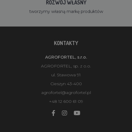
ROZWÓJ WŁASNY
tworzymy własną markę produktów
KONTAKTY
AGROFORTEL, s.r.o.
AGROFORTEL, sp. z o.o.
ul. Stawowa 91
Cieszyn 43-400
agrofortel@agrofortel.pl
+48 12 600 61 09