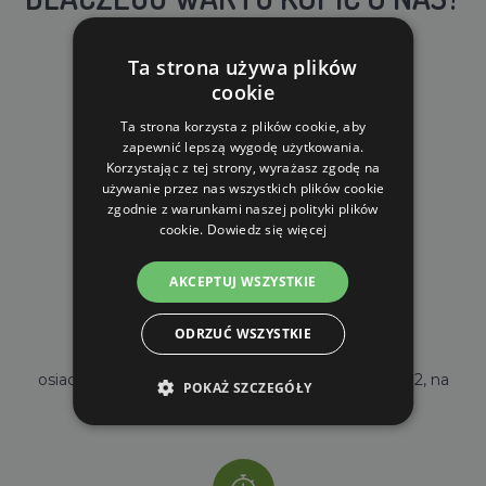
Ta strona używa plików
cookie
Ta strona korzysta z plików cookie, aby
zapewnić lepszą wygodę użytkowania.
DARMOWA WYSYŁKA
Korzystając z tej strony, wyrażasz zgodę na
używanie przez nas wszystkich plików cookie
dla zamówień od 690 zł z VAT
zgodnie z warunkami naszej polityki plików
cookie.
Dowiedz się więcej
AKCEPTUJ WSZYSTKIE
ODRZUĆ WSZYSTKIE
WŁASNY MAGAZYN
osiadamy własny magazyn o powierzchni 2000m2, na
POKAŻ SZCZEGÓŁY
stanie mamy ponad 35000 sztuk towarów