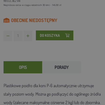
118.13 ZL BEZ VAT
Najniższa cena w ciągu ostatnich 30 dni - 145.30 zl
OBECNIE NIEDOSTĘPNY
DO KOSZYKA
OPIS
PORADY
Plastikowe poidło dla koni P-6 automatycznie utrzymuje
stały poziom wody. Można go podłączyć do ogólnego źródła
wody (zalecane maksymalne ciśnienie 2 kg) lub do zbiornika.