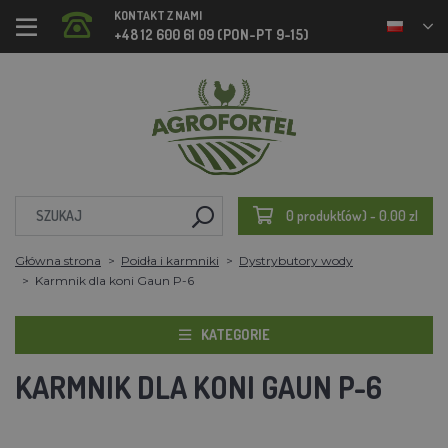
KONTAKT Z NAMI
+48 12 600 61 09 (PON-PT 9-15)
0 produkt(ów) - 0.00 zl
Główna strona
Poidła i karmniki
Dystrybutory wody
Karmnik dla koni Gaun P-6
KATEGORIE
KARMNIK DLA KONI GAUN P-6