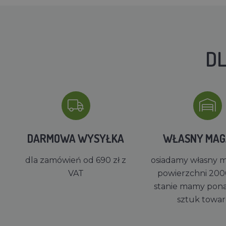
DL
DARMOWA WYSYŁKA
WŁASNY MA
dla zamówień od 690 zł z
osiadamy własny 
VAT
powierzchni 200
stanie mamy pon
sztuk towa