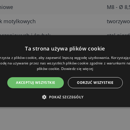
niowe
M8 - Ø 8
ek motylkowych
tworzywo
łączeniowych i śrubek
stal nier
Ta strona używa plików cookie
rzysta z plików cookie, aby zapewnić lepszą wygodę użytkowania. Korzystając 
odę na używanie przez nas wszystkich plików cookie zgodnie z warunkami nas
plików cookie.
Dowiedz się więcej
AKCEPTUJ WSZYSTKIE
ODRZUĆ WSZYSTKIE
POKAŻ SZCZEGÓŁY