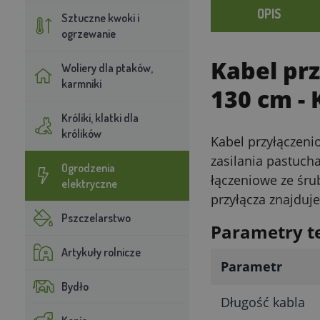
OPIS
Sztuczne kwoki i
ogrzewanie
Kabel pr
Woliery dla ptaków,
karmniki
130 cm
- 
Króliki, klatki dla
królików
Kabel przyłączeni
zasilania pastuch
Ogrodzenia
łączeniowe ze śru
elektryczne
przyłącza znajduj
Pszczelarstwo
Parametry t
Artykuły rolnicze
Parametr
Bydło
Długość kabla