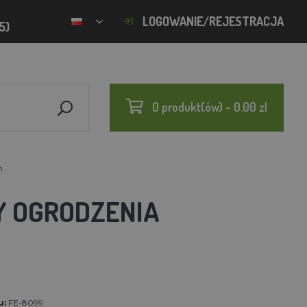
LOGOWANIE/REJESTRACJA
5)
0 produkt(ów) - 0.00 zl
m
Y OGRODZENIA
u:
FE-8099