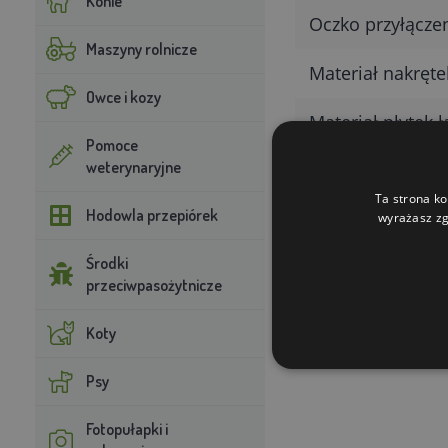
Konie
Oczko przyłącze
Maszyny rolnicze
Materiał nakręt
Owce i kozy
Materiał płytek 
Pomoce
weterynaryjne
Ta strona ko
Hodowla przepiórek
wyrażasz zg
Środki
przeciwpasożytnicze
Koty
Psy
Fotopułapki i