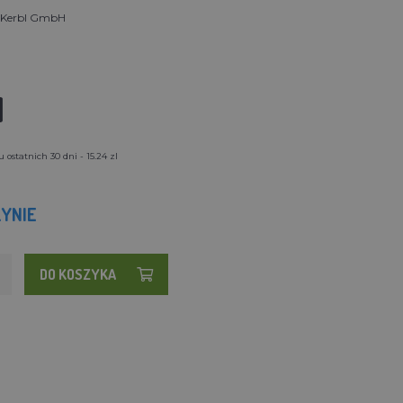
t Kerbl GmbH
l
ostatnich 30 dni - 15.24 zl
YNIE
DO KOSZYKA