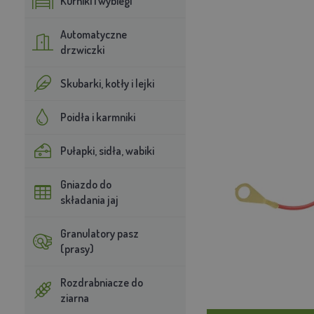
Kurniki i wybiegi
Automatyczne
drzwiczki
Skubarki, kotły i lejki
Poidła i karmniki
Pułapki, sidła, wabiki
Gniazdo do
składania jaj
Granulatory pasz
(prasy)
Rozdrabniacze do
ziarna