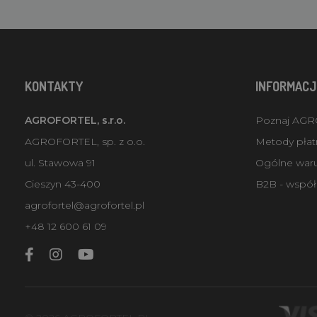
KONTAKTY
INFORMACJ
AGROFORTEL, s.r.o.
Poznaj AG
AGROFORTEL, sp. z o.o.
Metody płatn
ul. Stawowa 91
Ogólne war
Cieszyn 43-400
B2B - współ
agrofortel@agrofortel.pl
+48 12 600 61 09