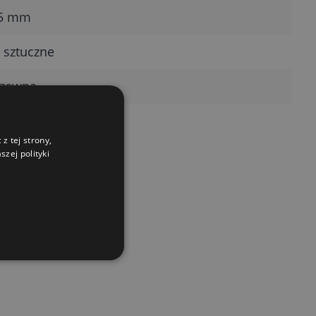
,5 mm
 sztuczne
dzewna
z tej strony,
zej polityki