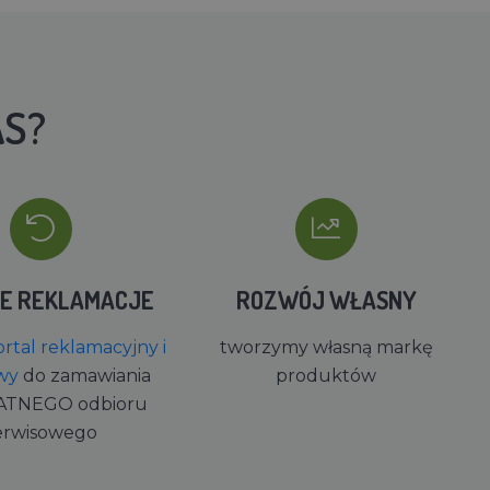
AS?
IE REKLAMACJE
ROZWÓJ WŁASNY
rtal reklamacyjny i
tworzymy własną markę
wy
do zamawiania
produktów
ATNEGO odbioru
erwisowego