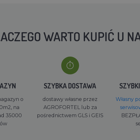
ACZEGO WARTO KUPIĆ U N
GAZYN
SZYBKA DOSTAWA
SZYBK
magazyn o
dostawy własne przez
Własny po
0m2, na
AGROFORTEL lub za
serwiso
ad 35000
pośrednictwem GLS i GEIS
BEZPŁ
rów
s