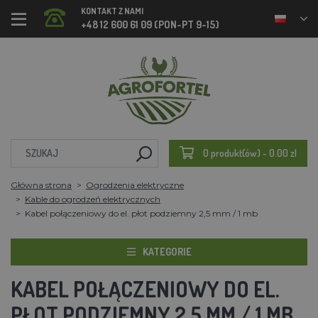
KONTAKT Z NAMI
+48 12 600 61 09 (PON-PT 9-15)
0 produkt(ów) - 0.00 zl
Główna strona
Ogrodzenia elektryczne
Kable do ogrodzeń elektrycznych
Kabel połączeniowy do el. płot podziemny 2,5 mm / 1 mb
KATEGORIE
KABEL POŁĄCZENIOWY DO EL.
PŁOT PODZIEMNY 2,5 MM / 1 MB