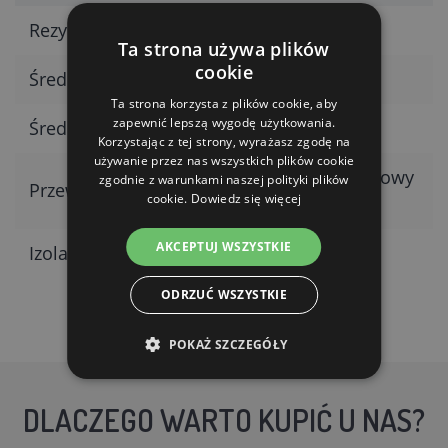
Rezystancja
0,030 Ohm/m
Ta strona używa plików
cookie
Średnica przewodu
2,5 mm
Ta strona korzysta z plików cookie, aby
zapewnić lepszą wygodę użytkowania.
Średnica zewnętrzna
7,2 mm
Korzystając z tej strony, wyrażasz zgodę na
używanie przez nas wszystkich plików cookie
Ocynkowany stalowy
zgodnie z warunkami naszej polityki plików
Przewód
cookie.
Dowiedz się więcej
przewód
AKCEPTUJ WSZYSTKIE
Izolacja
Podwójna
ODRZUĆ WSZYSTKIE
POKAŻ SZCZEGÓŁY
DLACZEGO WARTO KUPIĆ U NAS?