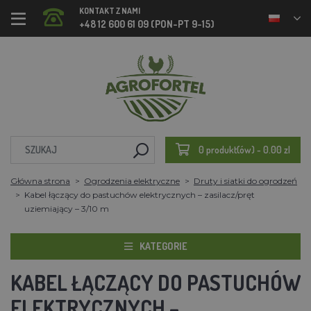
KONTAKT Z NAMI
+48 12 600 61 09 (PON-PT 9-15)
0 produkt(ów) - 0.00 zl
Główna strona
Ogrodzenia elektryczne
Druty i siatki do ogrodzeń
Kabel łączący do pastuchów elektrycznych – zasilacz/pręt
uziemiający – 3/10 m
KATEGORIE
KABEL ŁĄCZĄCY DO PASTUCHÓW
ELEKTRYCZNYCH –