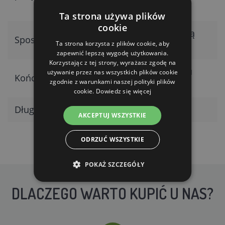
e
Ta strona używa plików
cookie
Pod powierzchnią
Sposób prowadzenia
Ta strona korzysta z plików cookie, aby
ziemi
zapewnić lepszą wygodę użytkowania.
Korzystając z tej strony, wyrażasz zgodę na
Oczka M8 na obu
używanie przez nas wszystkich plików cookie
Końcówki
zgodnie z warunkami naszej polityki plików
końcach
cookie.
Dowiedz się więcej
Długość (warianty)
3 m; 10 m
AKCEPTUJ WSZYSTKIE
ODRZUĆ WSZYSTKIE
POKAŻ SZCZEGÓŁY
DLACZEGO WARTO KUPIĆ U NAS?