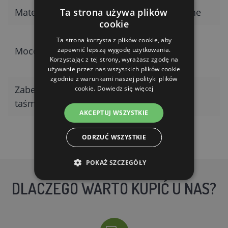
Materiał
tworzywo sztuczne
Ta strona używa plików
cookie
opatentowany
Ta strona korzysta z plików cookie, aby
Mocowanie taśmy
system KERBL
zapewnić lepszą wygodę użytkowania.
Korzystając z tej strony, wyrażasz zgodę na
EasyTape
używanie przez nas wszystkich plików cookie
zgodnie z warunkami naszej polityki plików
Zabezpieczenie
blokada przed
cookie.
Dowiedz się więcej
taśmy
wypięciem
AKCEPTUJ WSZYSTKIE
ODRZUĆ WSZYSTKIE
POKAŻ SZCZEGÓŁY
DLACZEGO WARTO KUPIĆ U NAS?