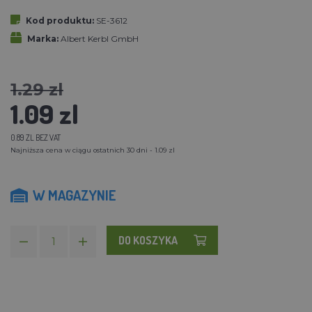
Kod produktu:
SE-3612
Marka:
Albert Kerbl GmbH
1.29 zl
1.09 zl
0.89 ZL BEZ VAT
Najniższa cena w ciągu ostatnich 30 dni - 1.09 zl
W MAGAZYNIE
DO KOSZYKA