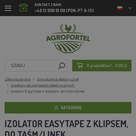
KONTAKT Z NAMI
+48 12 600 61 09 (PON-PT 9-15)
0 produkt(ów) - 0.00 zl
Główna strona
Ogrodzenia elektryczne
Izolatory do ogrodzeń elektrycznych
Izolator EasyTape z klipsem, do taśm/linek
KATEGORIE
IZOLATOR EASYTAPE Z KLIPSEM,
DO TAŚM/LINEK