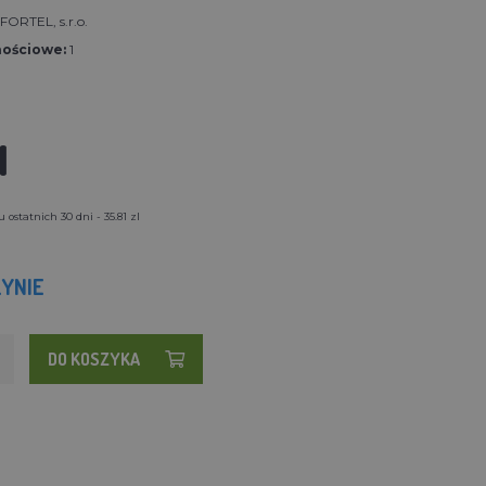
ORTEL, s.r.o.
nościowe:
1
l
ostatnich 30 dni - 35.81 zl
YNIE
DO KOSZYKA