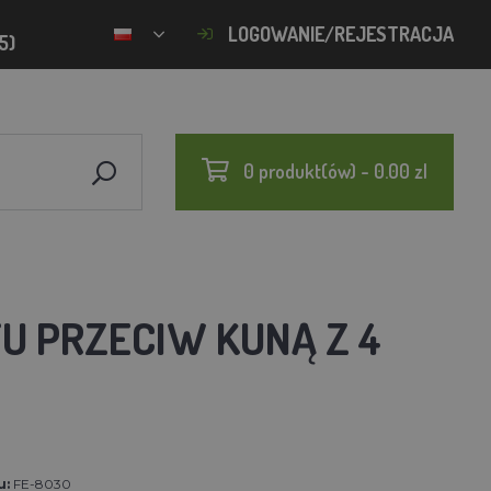
LOGOWANIE/REJESTRACJA
5)
0 produkt(ów) - 0.00 zl
U PRZECIW KUNĄ Z 4
u:
FE-8030