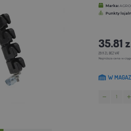
Marka:
AGROF
Punkty lojal
35.81 z
29.11 ZL BEZ VAT
Najniższa cena w ciągu 
W MAGAZ