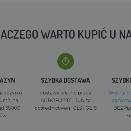
ACZEGO WARTO KUPIĆ U N
GAZYN
SZYBKA DOSTAWA
SZYBK
magazyn o
dostawy własne przez
Własny po
0m2, na
AGROFORTEL lub za
serwiso
ad 35000
pośrednictwem GLS i GEIS
BEZPŁ
rów
s