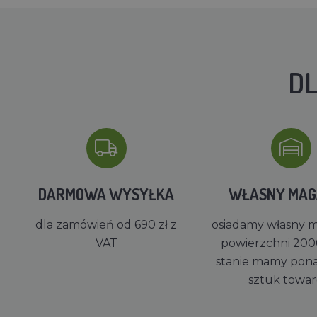
DL
DARMOWA WYSYŁKA
WŁASNY MA
dla zamówień od 690 zł z
osiadamy własny 
VAT
powierzchni 200
stanie mamy pon
sztuk towa