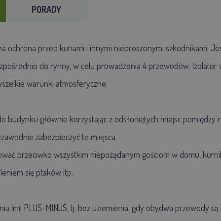
PORADY
na ochrona przed kunami i innymi nieproszonymi szkodnikami. J
ośrednio do rynny, w celu prowadzenia 4 przewodów. Izolator wyk
szelkie warunki atmosferyczne.
do budynku głównie korzystając z odsłoniętych miejsc pomiędzy
ezawodnie zabezpieczyć te miejsca.
ować przeciwko wszystkim niepożądanym gościom w domu, kurniku
leniem się ptaków itp.
nia linii PLUS-MINUS, tj. bez uziemienia, gdy obydwa przewody są