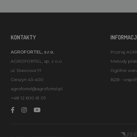
KONTAKTY
INFORMACJ
AGROFORTEL, s.r.o.
Poznaj AG
AGROFORTEL, sp. z o.o.
Metody płatn
ul. Stawowa 91
Ogólne war
Cieszyn 43-400
B2B - współ
agrofortel@agrofortel.pl
+48 12 600 61 09