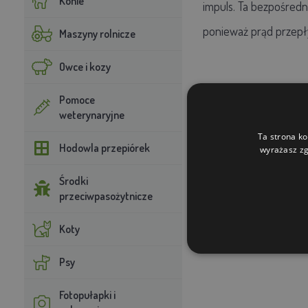
Konie
impuls. Ta bezpośredni
ponieważ prąd przepły
Maszyny rolnicze
Owce i kozy
Pomoce
weterynaryjne
Ta strona ko
Hodowla przepiórek
wyrażasz zg
Środki
przeciwpasożytnicze
Koty
Psy
Fotopułapki i