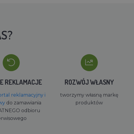
AS?
IE REKLAMACJE
ROZWÓJ WŁASNY
rtal reklamacyjny i
tworzymy własną markę
wy
do zamawiania
produktów
ATNEGO odbioru
erwisowego