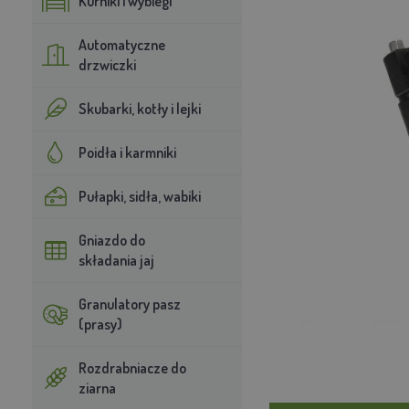
Kurniki i wybiegi
Automatyczne
drzwiczki
Skubarki, kotły i lejki
Poidła i karmniki
Pułapki, sidła, wabiki
Gniazdo do
składania jaj
Granulatory pasz
(prasy)
Rozdrabniacze do
ziarna