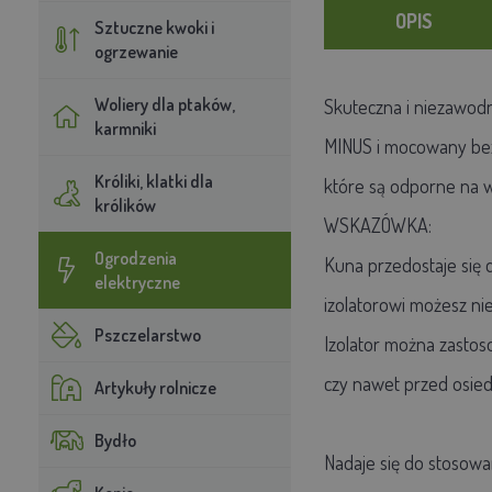
OPIS
Sztuczne kwoki i
ogrzewanie
Woliery dla ptaków,
Skuteczna i niezawod
karmniki
MINUS i mocowany bezp
Króliki, klatki dla
które są odporne na w
królików
WSKAZÓWKA:
Ogrodzenia
Kuna przedostaje się 
elektryczne
izolatorowi możesz ni
Pszczelarstwo
Izolator można zastos
czy nawet przed osied
Artykuły rolnicze
Bydło
Nadaje się do stosowa