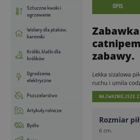
OPIS
Sztuczne kwoki i
ogrzewanie
Zabawka d
Woliery dla ptaków,
karmniki
catnipe
Króliki, klatki dla
zabawy.
królików
Ogrodzenia
Lekka sizalowa pił
elektryczne
ruchu i umila cod
Pszczelarstwo
NAJWAŻNIEJSZE Z
Artykuły rolnicze
Rozmiar pił
Bydło
6 cm.