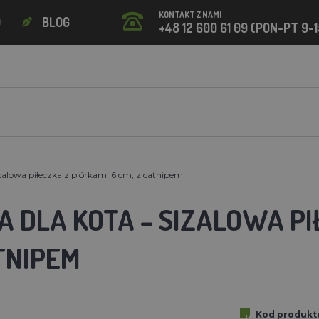
KONTAKT Z NAMI
O
BLOG
+48 12 600 61 09 (PON-PT 9-1
zalowa piłeczka z piórkami 6 cm, z catnipem
 DLA KOTA – SIZALOWA PI
TNIPEM
Kod produkt