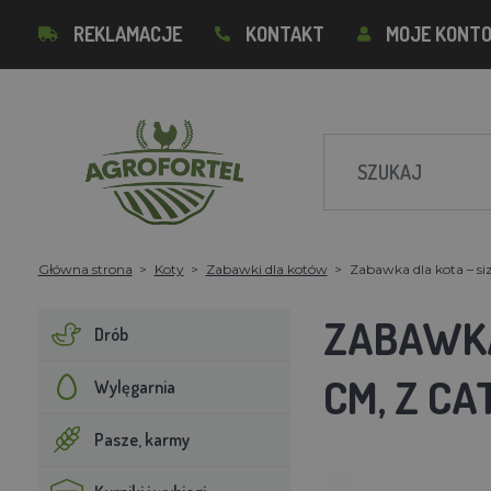
REKLAMACJE
KONTAKT
MOJE KONT
Główna strona
Koty
Zabawki dla kotów
Zabawka dla kota – si
ZABAWKA
Drób
CM, Z CA
Wylęgarnia
Pasze, karmy