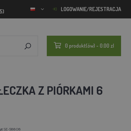
LOGOWANIE/REJESTRACJA
5)
0 produkt(ów) - 0.00 zl
ŁECZKA Z PIÓRKAMI 6
u:
SE-58808