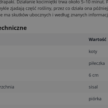
drapaki. Działanie kocimiętki trwa około 5–10 minut.
wykle zjadają część rośliny, przez co działa ona późni
e ma skutków ubocznych i według znanych informacj
echniczne
Wartość
koty
piłeczka
6 cm
rzchnia
sisal
piórka