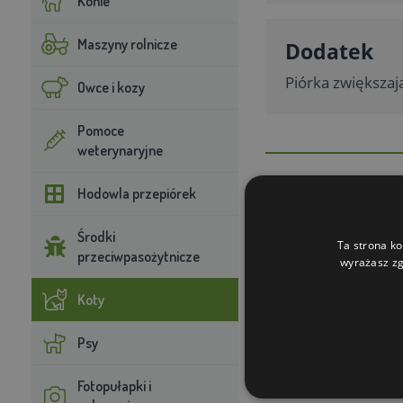
Konie
Maszyny rolnicze
Dodatek
Piórka zwiększaj
Owce i kozy
Pomoce
weterynaryjne
Hodowla przepiórek
Czym jest ca
Środki
Ta strona ko
przeciwpasożytnicze
Catnip, czyli koci
wyrażasz zg
kotów. Jest to byl
Koty
i inne ssaki dzia
kokainą”. W naturz
Psy
Takie zachowanie 
efekt dają też eks
Fotopułapki i