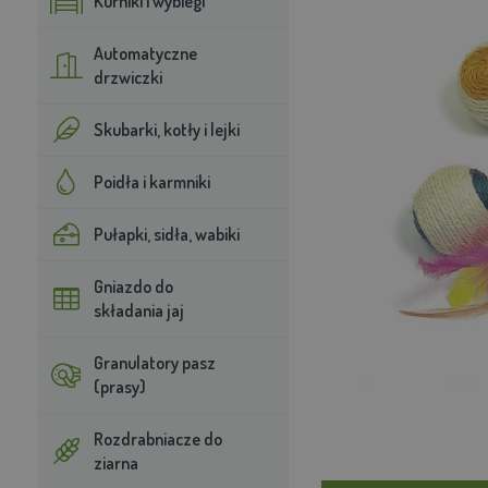
Kurniki i wybiegi
Automatyczne
drzwiczki
Skubarki, kotły i lejki
Poidła i karmniki
Pułapki, sidła, wabiki
Gniazdo do
składania jaj
Granulatory pasz
(prasy)
Rozdrabniacze do
ziarna