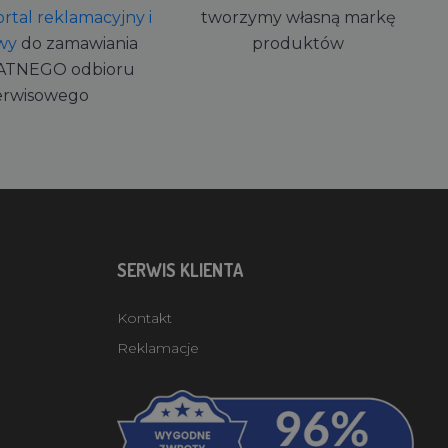
rtal reklamacyjny i
tworzymy własną markę
wy
do zamawiania
produktów
ATNEGO odbioru
erwisowego
SERWIS KLIENTA
Kontakt
Reklamacje