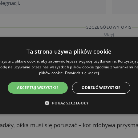
lęgnacji.
SZCZEGÓŁOWY OPIS
Ukryj
Ta strona używa plików cookie
tu
rzysta z plików cookie, aby zapewnić lepszą wygodę użytkowania. Korzystając 
a interaktywna dla kota – piłka na przysmaki to zaba
odę na używanie przez nas wszystkich plików cookie zgodnie z warunkami nas
orem.
plików cookie.
Dowiedz się więcej
AKCEPTUJ WSZYSTKIE
ODRZUĆ WSZYSTKIE
ulubioną karmą w granulkach przez otwór w piłce.
POKAŻ SZCZEGÓŁY
adały, piłka musi się poruszać – kot zdobywa przysm