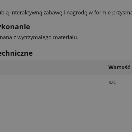
lubią interaktywną zabawę i nagrodę w formie przysma
ykonanie
onana z wytrzymałego materiału.
echniczne
Wartość
szt.