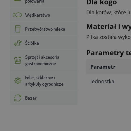
Dla kogo
polowania
Dla kotów, które 
Wędkarstwo
Materiał i w
Przetwórstwo mleka
Piłka została wyk
Ściółka
Parametry t
Sprzęt i akcesoria
gastronomiczne
Parametr
Folie, szklarnie i
Jednostka
artykuły ogrodnicze
Bazar