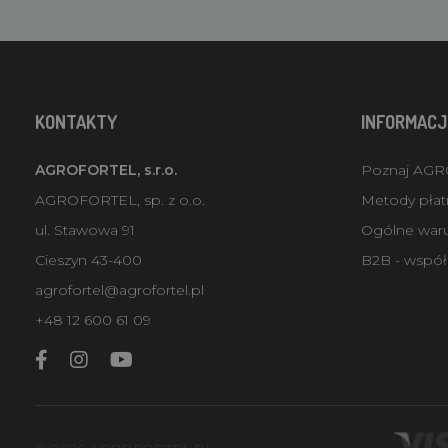
KONTAKTY
INFORMACJ
AGROFORTEL, s.r.o.
Poznaj AG
AGROFORTEL, sp. z o.o.
Metody płatn
ul. Stawowa 91
Ogólne war
Cieszyn 43-400
B2B - współ
agrofortel@agrofortel.pl
+48 12 600 61 09