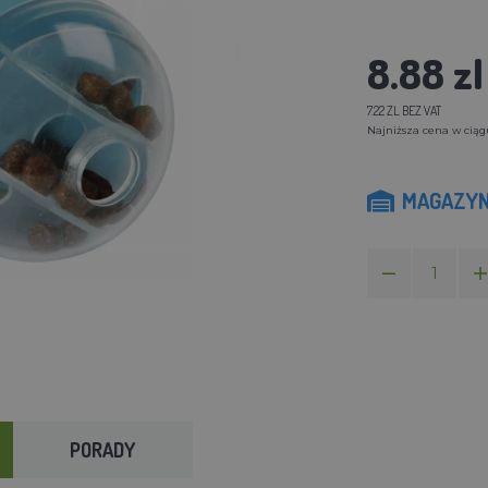
8.88 zl
7.22 ZL BEZ VAT
Najniższa cena w ciągu 
MAGAZYN
PORADY