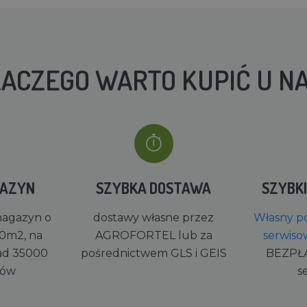
ACZEGO WARTO KUPIĆ U N
GAZYN
SZYBKA DOSTAWA
SZYBK
magazyn o
dostawy własne przez
Własny po
0m2, na
AGROFORTEL lub za
serwiso
ad 35000
pośrednictwem GLS i GEIS
BEZPŁ
rów
s