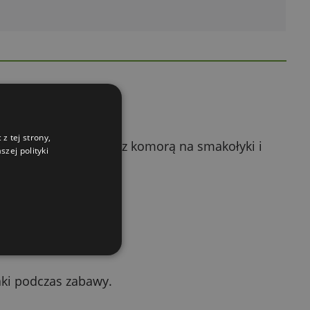
z tej strony,
wka w kształcie piłki z komorą na smakołyki i
zej polityki
aki podczas zabawy.