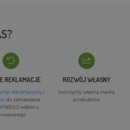
AS?
IE REKLAMACJE
ROZWÓJ WŁASNY
rtal reklamacyjny i
tworzymy własną markę
wy
do zamawiania
produktów
ATNEGO odbioru
erwisowego