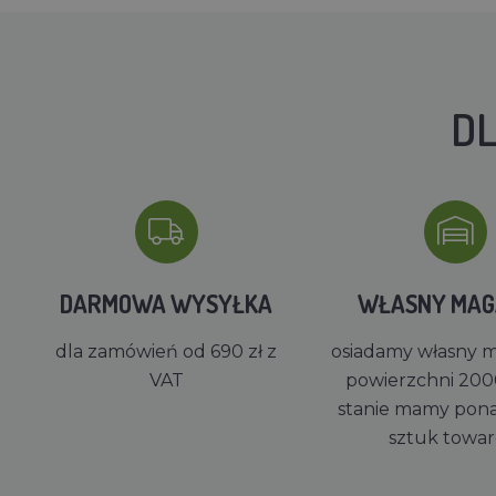
DL
DARMOWA WYSYŁKA
WŁASNY MA
dla zamówień od 690 zł z
osiadamy własny 
VAT
powierzchni 200
stanie mamy pon
sztuk towa