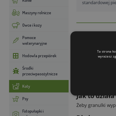
Konie
standardowej pie
Maszyny rolnicze
Owce i kozy
Pomoce
weterynaryjne
Opis produk
Ta strona ko
Motywująca zabawk
Hodowla przepiórek
wyrażasz zg
regulowanym otw
Środki
Jak używać
przeciwpasożytnicze
Napełnij zabawkę 
Koty
Jak to działa
Psy
Żeby granulki wyp
Fotopułapki i