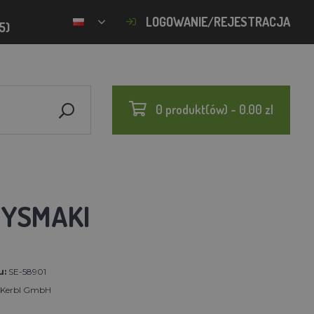
LOGOWANIE/REJESTRACJA
5)
0 produkt(ów) - 0.00 zl
ZYSMAKI
u:
SE-58901
t Kerbl GmbH