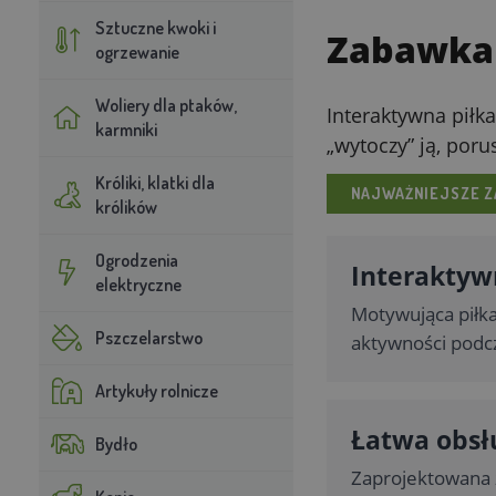
Sztuczne kwoki i
Zabawka 
ogrzewanie
Woliery dla ptaków,
Interaktywna piłk
karmniki
„wytoczy” ją, poru
Króliki, klatki dla
NAJWAŻNIEJSZE Z
królików
Ogrodzenia
Interaktyw
elektryczne
Motywująca piłka
Pszczelarstwo
aktywności podc
Artykuły rolnicze
Łatwa obsłu
Bydło
Zaprojektowana z