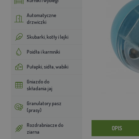
Kurniki i wybiegi
Automatyczne
drzwiczki
Skubarki, kotły i lejki
Poidła i karmniki
Pułapki, sidła, wabiki
Gniazdo do
składania jaj
Granulatory pasz
(prasy)
Rozdrabniacze do
OPIS
ziarna