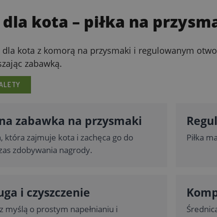
dla kota – piłka na przysm
a dla kota z komorą na przysmaki i regulowanym otw
szając zabawką.
ALETY
na zabawka na przysmaki
Regu
, która zajmuje kota i zachęca go do
Piłka m
zas zdobywania nagrody.
ga i czyszczenie
Komp
 myślą o prostym napełnianiu i
Średnica