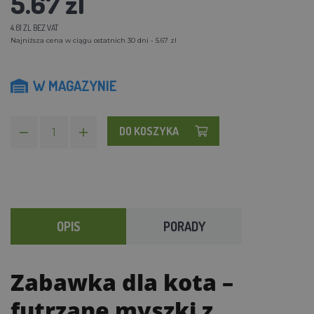
5.67 zl
4.61 ZL BEZ VAT
Najniższa cena w ciągu ostatnich 30 dni - 5.67 zl
W MAGAZYNIE
DO KOSZYKA
OPIS
PORADY
Zabawka dla kota –
futrzane myszki z