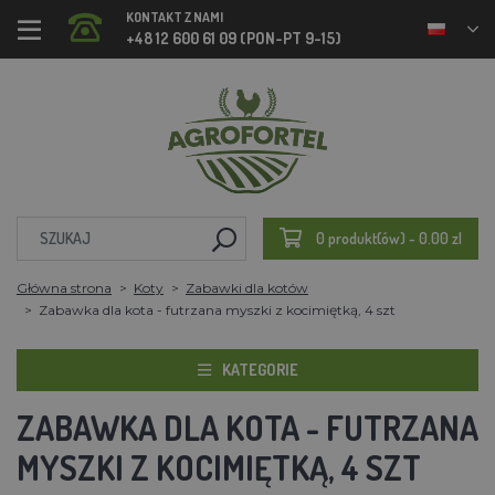
KONTAKT Z NAMI
+48 12 600 61 09 (PON-PT 9-15)
0 produkt(ów) - 0.00 zl
Główna strona
Koty
Zabawki dla kotów
Zabawka dla kota - futrzana myszki z kocimiętką, 4 szt
KATEGORIE
ZABAWKA DLA KOTA - FUTRZANA
MYSZKI Z KOCIMIĘTKĄ, 4 SZT