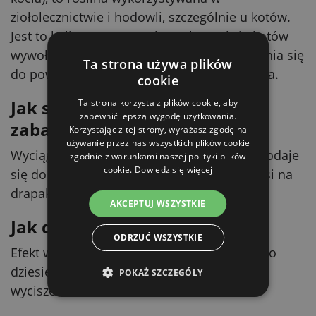
ziołolecznictwie i hodowli, szczególnie u kotów.
Jest to bylina rosnąca w kępach. Reakcję kotów
wywołuje głównie nepetalakton, który uwalnia się
Ta strona używa plików
do powietrza i jest wdychany przez zwierzęta.
cookie
Jak stosuje się kocimiętkę w
Ta strona korzysta z plików cookie, aby
zapewnić lepszą wygodę użytkowania.
zabawkach
Korzystając z tej strony, wyrażasz zgodę na
używanie przez nas wszystkich plików cookie
Wyciągi ze świeżych lub suszonych roślin dodaje
zgodnie z warunkami naszej polityki plików
cookie.
Dowiedz się więcej
się do zabawek albo w formie sprayu nanosi na
drapaki.
AKCEPTUJ WSZYSTKIE
Jak długo działa kocimiętka
ODRZUĆ WSZYSTKIE
Efekt wywołany kocimiętką trwa od pięciu do
dziesięciu minut, a następnie następuje
POKAŻ SZCZEGÓŁY
wyciszenie.