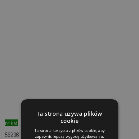
Ta strona używa plików
cookie
nr kat.
Przeznaczenie
długość cięcia
Ta strona korzysta z plików cookie, aby
56236
nr 50
0,2 mm - golenie
zapewnić lepszą wygodę użytkowania.