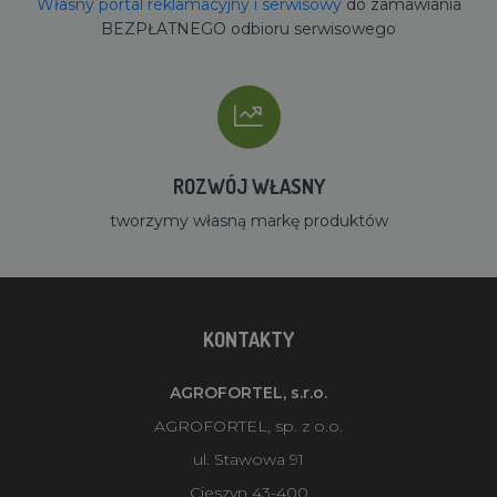
Własny portal reklamacyjny i serwisowy
do zamawiania
BEZPŁATNEGO odbioru serwisowego
ROZWÓJ WŁASNY
tworzymy własną markę produktów
KONTAKTY
AGROFORTEL, s.r.o.
AGROFORTEL, sp. z o.o.
ul. Stawowa 91
Cieszyn 43-400