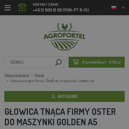
KONTAKT Z NAMI
+48 12 600 61 09 (PON-PT 9-15)
0 produkt(ów) - 0.00 zl
Główna strona
Konie
Głowica tnąca firmy Oster do maszynki Golden A5
KATEGORIE
GŁOWICA TNĄCA FIRMY OSTER
DO MASZYNKI GOLDEN A5