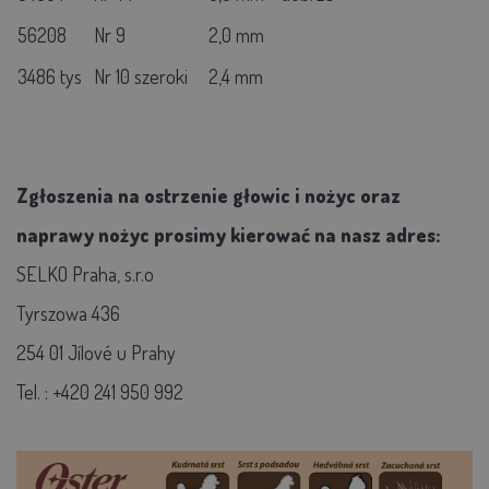
56208
Nr 9
2,0 mm
3486 tys
Nr 10 szeroki
2,4 mm
Zgłoszenia na ostrzenie głowic i nożyc oraz
naprawy nożyc prosimy kierować na nasz adres:
SELKO Praha, s.r.o
Tyrszowa 436
254 01 Jílové u Prahy
Tel. : +420 241 950 992