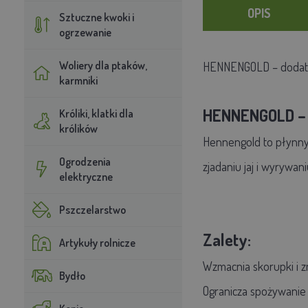
OPIS
Sztuczne kwoki i
ogrzewanie
Woliery dla ptaków,
HENNENGOLD – dodatek
karmniki
HENNENGOLD – d
Króliki, klatki dla
królików
Hennengold to płynny 
Ogrodzenia
zjadaniu jaj i wyrywan
elektryczne
Pszczelarstwo
Zalety:
Artykuły rolnicze
Wzmacnia skorupki i zm
Bydło
Ogranicza spożywanie ja