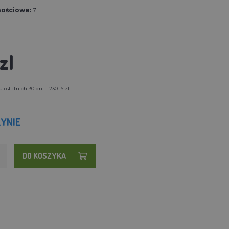
nościowe:
7
zl
ostatnich 30 dni - 230.16 zl
YNIE
DO KOSZYKA