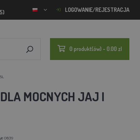
LOGOWANIE/REJESTRACJA
5)
0 produkt(ów) - 0.00 zl
5L
DLA MOCNYCH JAJ I
u:
0839