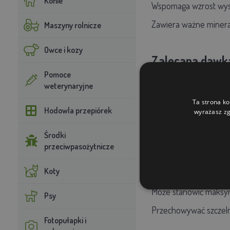
Konie
Wspomaga wzrost wysok
Zawiera ważne minerał
Maszyny rolnicze
Owce i kozy
Zalecana dawk
Pomoce
20 ml na 1 litr wody pit
weterynaryjne
W przypadku problemów
Ta strona ko
Hodowla przepiórek
wyrażasz zg
W okresie rozrodu i pi
Środki
przeciwpasożytnicze
Ogłoszenie:
Koty
Tylko dla drobiu
Może stanowić maksym
Psy
Przechowywać szczelni
Fotopułapki i