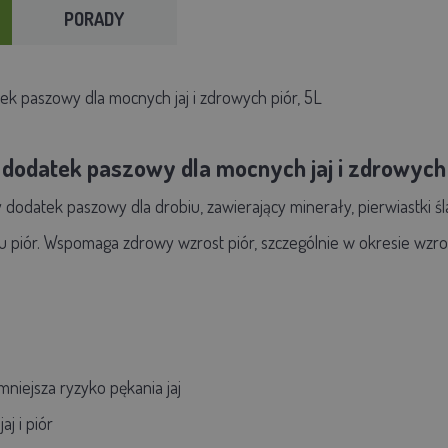
PORADY
 paszowy dla mocnych jaj i zdrowych piór, 5L
odatek paszowy dla mocnych jaj i zdrowych p
dodatek paszowy dla drobiu, zawierający minerały, pierwiastki śl
iu piór. Wspomaga zdrowy wzrost piór, szczególnie w okresie wzros
niejsza ryzyko pękania jaj
j i piór