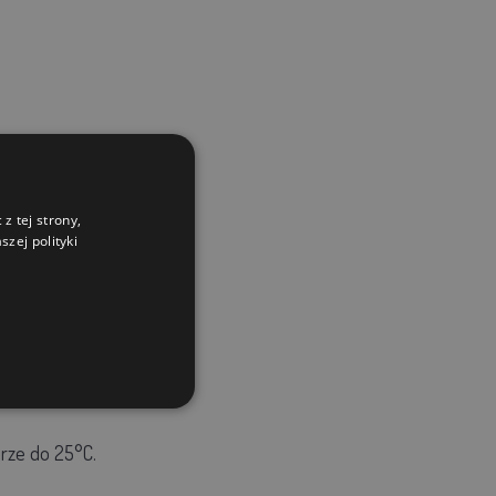
 3 tygodnie
z tej strony,
zej polityki
rze do 25°C.