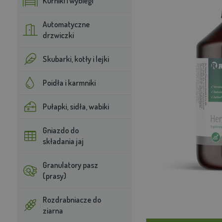
Kurniki i wybiegi
Automatyczne
drzwiczki
Skubarki, kotły i lejki
Poidła i karmniki
Pułapki, sidła, wabiki
Gniazdo do
składania jaj
Granulatory pasz
(prasy)
Rozdrabniacze do
ziarna