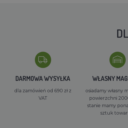
DL
DARMOWA WYSYŁKA
WŁASNY MA
dla zamówień od 690 zł z
osiadamy własny 
VAT
powierzchni 200
stanie mamy pon
sztuk towa