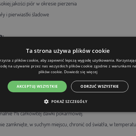
iej jakości piór w okresie pierzenia
y i pierwiastki śladowe
a:
nej
Ta strona używa plików cookie
 z jajami lub objawów niedoboru: codziennie przez co najmniej
rzysta z plików cookie, aby zapewnić lepszą wygodę użytkowania. Korzystając 
odę na używanie przez nas wszystkich plików cookie zgodnie z warunkami nas
erzenia: 2x w tygodniu
plików cookie.
Dowiedz się więcej
AKCEPTUJ WSZYSTKIE
ODRZUĆ WSZYSTKIE
POKAŻ SZCZEGÓŁY
alnie 1% całkowitej dawki pokarmowej.
e zamknięte, w suchym miejscu, chronić od światła, w temperatu