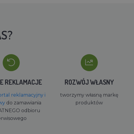
AS?
IE REKLAMACJE
ROZWÓJ WŁASNY
rtal reklamacyjny i
tworzymy własną markę
wy
do zamawiania
produktów
ATNEGO odbioru
erwisowego