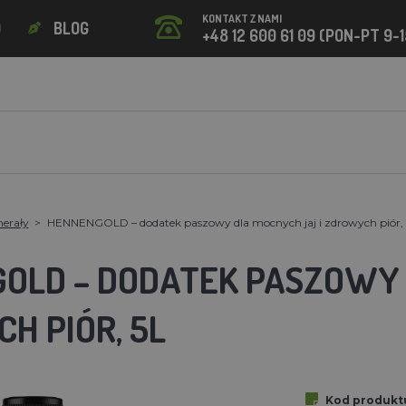
KONTAKT Z NAMI
O
BLOG
+48 12 600 61 09 (PON-PT 9-1
nerały
HENNENGOLD – dodatek paszowy dla mocnych jaj i zdrowych piór, 
OLD – DODATEK PASZOWY 
H PIÓR, 5L
Kod produkt