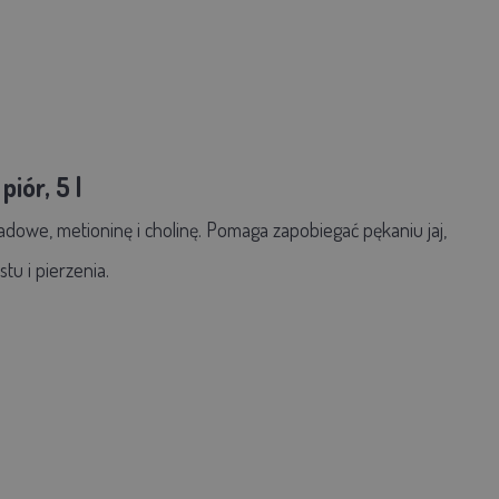
iór, 5 l
adowe, metioninę i cholinę. Pomaga zapobiegać pękaniu jaj,
tu i pierzenia.