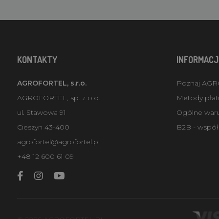
KONTAKTY
INFORMACJ
AGROFORTEL, s.r.o.
Poznaj AG
AGROFORTEL, sp. z o.o.
Metody płatn
ul. Stawowa 91
Ogólne war
Cieszyn 43-400
B2B - współ
agrofortel@agrofortel.pl
+48 12 600 61 09