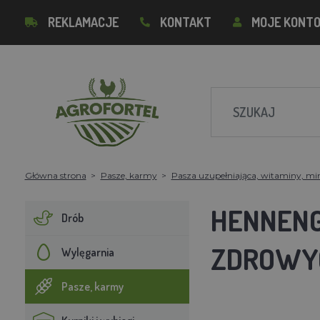
REKLAMACJE
KONTAKT
MOJE KONT
Główna strona
Pasze, karmy
Pasza uzupełniająca, witaminy, mi
HENNENG
Drób
ZDROWYC
Wylęgarnia
Pasze, karmy