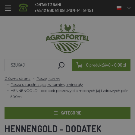
KONTAKT Z NAMI
+48 12 600 61 09 (PON-PT 9-15)
0 produkt(ów) - 0.00 zl
Główna strona
Pasze, karmy
Pasza uzupełniająca, witaminy, minerały
HENNENGOLD – dodatek paszowy dla mocnych jaj i zdrowych piór
500ml
KATEGORIE
HENNENGOLD – DODATEK