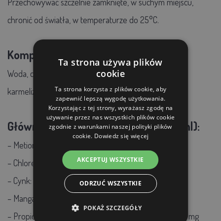
Przechowywać szczelnie zamknięte, w suchym miejscu,
chronić od światła, w temperaturze do 25°C.
Kompozycja:
Ta strona używa plików
cookie
Woda, chlorek wapnia, chlorek sodu, dekstroza,
Ta strona korzysta z plików cookie, aby
karmelizowane cukry
zapewnić lepszą wygodę użytkowania.
Korzystając z tej strony, wyrażasz zgodę na
używanie przez nas wszystkich plików cookie
Główne składniki aktywne (na 1000 ml):
zgodnie z warunkami naszej polityki plików
cookie.
Dowiedz się więcej
– Metionina: 19 800 mg
AKCEPTUJ WSZYSTKIE
– Chlorek choliny: 3200 mg
– Cynk: 2800 mg
ODRZUĆ WSZYSTKIE
– Mangan: 380 mg
POKAŻ SZCZEGÓŁY
– Propionian wapnia (substancja konserwująca): 1000 mg