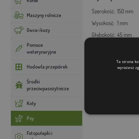
Konie
Szerokość:
150 mm
Maszyny rolnicze
Wysokość:
1 mm
Owce i kozy
Głębokość:
45 mm
Pomoce
weterynaryjne
Ta strona ko
Hodowla przepiórek
wyrażasz zg
Środki
przeciwpasożytnicze
Koty
Psy
Fotopułapki i