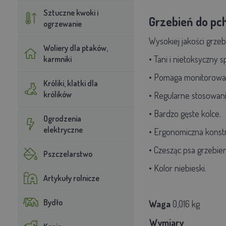
Sztuczne kwoki i
Grzebień do pc
ogrzewanie
Wysokiej jakości grze
Woliery dla ptaków,
• Tani i nietoksyczny
karmniki
• Pomaga monitorować s
Króliki, klatki dla
królików
• Regularne stosowan
• Bardzo gęste kolce.
Ogrodzenia
elektryczne
• Ergonomiczna konstr
• Czesząc psa grzebien
Pszczelarstwo
• Kolor niebieski.
Artykuły rolnicze
Bydło
Waga
0,016 kg
Wymiary