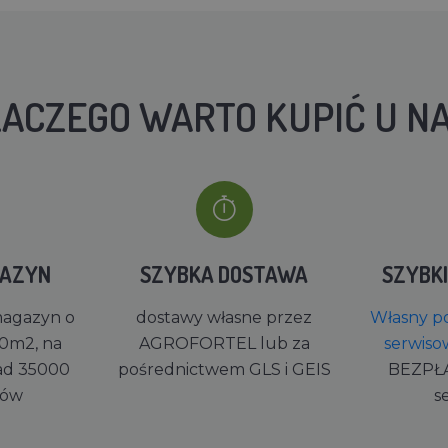
ACZEGO WARTO KUPIĆ U N
GAZYN
SZYBKA DOSTAWA
SZYBK
magazyn o
dostawy własne przez
Własny po
0m2, na
AGROFORTEL lub za
serwiso
ad 35000
pośrednictwem GLS i GEIS
BEZPŁ
rów
s