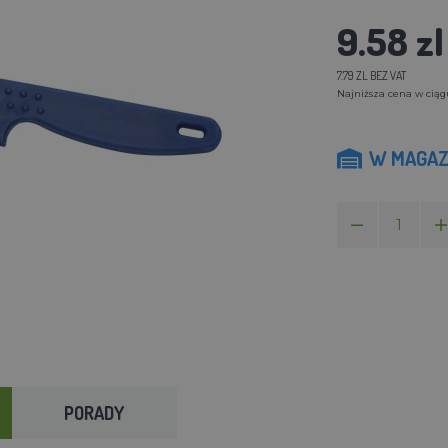
9.58 zl
7.79 ZL BEZ VAT
Najniższa cena w ciągu 
W MAGAZ
PORADY