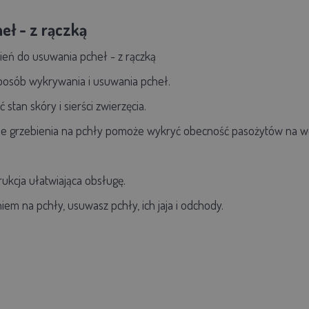
heł
- z rączką
bień do usuwania pcheł - z rączką
 sposób wykrywania i usuwania pcheł.
tan skóry i sierści zwierzęcia.
ie grzebienia na pchły pomoże wykryć obecność pasożytów na w
ukcja ułatwiająca obsługę.
iem na pchły, usuwasz pchły, ich jaja i odchody.