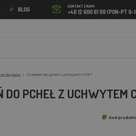
KONTAKT Z NAMI
O
BLOG
+48 12 600 61 09 (PON-PT 9-1
nie dla psów
Grzebień do pcheł z uchwytem CVET
Ń DO PCHEŁ Z UCHWYTEM 
Kod produkt