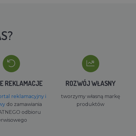
AS?
IE REKLAMACJE
ROZWÓJ WŁASNY
rtal reklamacyjny i
tworzymy własną markę
wy
do zamawiania
produktów
ATNEGO odbioru
erwisowego