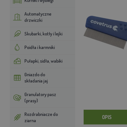
Kurniki i wybiegi
Automatyczne
drzwiczki
Skubarki, kotły i lejki
Poidła i karmniki
Pułapki, sidła, wabiki
Gniazdo do
składania jaj
Granulatory pasz
(prasy)
Rozdrabniacze do
OPIS
ziarna