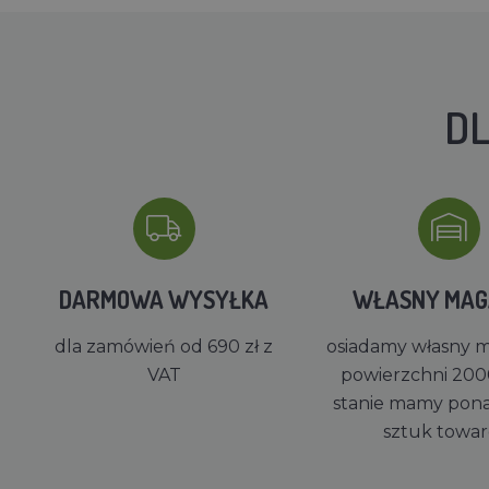
DL
DARMOWA WYSYŁKA
WŁASNY MA
dla zamówień od 690 zł z
osiadamy własny 
VAT
powierzchni 200
stanie mamy pon
sztuk towa