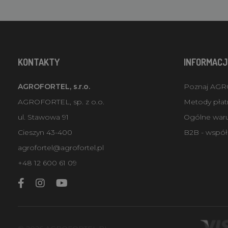
KONTAKTY
INFORMACJ
AGROFORTEL, s.r.o.
Poznaj AG
AGROFORTEL, sp. z o.o.
Metody płatn
ul. Stawowa 91
Ogólne war
Cieszyn 43-400
B2B - współ
agrofortel@agrofortel.pl
+48 12 600 61 09