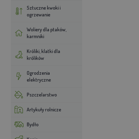
Sztuczne kwoki i
ogrzewanie
Woliery dla ptaków,
karmniki
Króliki, klatki dla
królików
Ogrodzenia
elektryczne
Pszczelarstwo
Artykuły rolnicze
Bydło