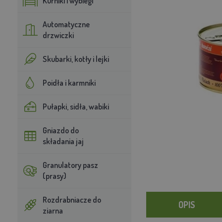
Kurniki i wybiegi
Automatyczne
drzwiczki
Skubarki, kotły i lejki
Poidła i karmniki
Pułapki, sidła, wabiki
Gniazdo do
składania jaj
Granulatory pasz
(prasy)
Rozdrabniacze do
OPIS
ziarna