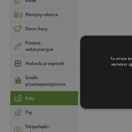
Konie
Maszyny rolnicze
Owce i kozy
Pomoce
weterynaryjne
Ta strona ko
Hodowla przepiórek
wyrażasz zg
Środki
przeciwpasożytnicze
Koty
Psy
Fotopułapki i