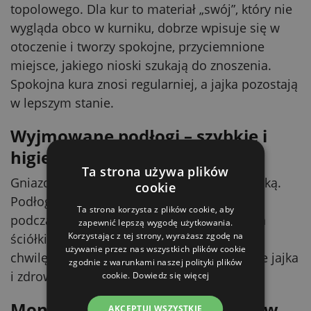
topolowego. Dla kur to materiał „swój”, który nie
wygląda obco w kurniku, dobrze wpisuje się w
otoczenie i tworzy spokojne, przyciemnione
miejsce, jakiego nioski szukają do znoszenia.
Spokojna kura znosi regularniej, a jajka pozostają
w lepszym stanie.
Wyjmowane podłogi – szybkie i
higieniczne czyszczenie
Ta strona używa plików
Gniazdo jest idealne do stosowania ze ściółką.
cookie
Podłogi na ściółkę można po prostu wyjąć
Ta strona korzysta z plików cookie, aby
podczas czyszczenia, dzięki czemu wymiana
zapewnić lepszą wygodę użytkowania.
Korzystając z tej strony, wyrażasz zgodę na
ściółki i porządki w gnieździe zajmują tylko
używanie przez nas wszystkich plików cookie
chwilę. Regularna i łatwa higiena to czystsze jajka
zgodnie z warunkami naszej polityki plików
i zdrowsze warunki dla Twoich niosek.
cookie.
Dowiedz się więcej
Montaż bez narzędzi – gotowe w
AKCEPTUJ WSZYSTKIE