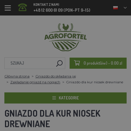
KONTAKT Z NAMI
+48 12 600 61 09 (PON-PT 9-15)
0 produkt(ów) - 0.00 zl
Główna strona
Gniazdo do składania jaj
Zakładanie gniazd na nogach
Gniazdo dla kur niosek drewniane
KATEGORIE
GNIAZDO DLA KUR NIOSEK
DREWNIANE