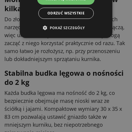
kilka minut
ODRZUĆ WSZYSTKIE
Do złożenia gniazda nie potrzebujesz żadnych
narzędzi. Poszczególne elementy łatwo się łączą,
POKAŻ SZCZEGÓŁY
więc uruchomisz je w kilka minut, a kury mogą
zacząć z niego korzystać praktycznie od razu. Tak
samo łatwo je rozłożysz, np. przy przenoszeniu
lub dokładniejszym sprzątaniu kurnika.
Stabilna budka lęgowa o nośności
do 2 kg
Każda budka lęgowa ma nośność do 2 kg, co
bezpiecznie obejmuje masę nioski wraz ze
ściółką i jajami. Kompaktowe wymiary 30 x 35 x
83 cm pozwalają ustawić gniazdo także w
mniejszym kurniku, bez niepotrzebnego