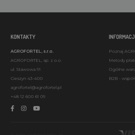
KONTAKTY
INFORMACJ
AGROFORTEL, s.r.o.
Poznaj AG
AGROFORTEL, sp. z o.o.
Metody płatn
ul. Stawowa 91
Ogólne war
Cieszyn 43-400
B2B - współ
agrofortel@agrofortel.pl
+48 12 600 61 09