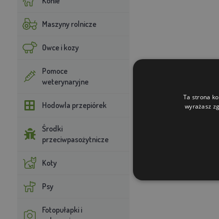
Konie
Maszyny rolnicze
Owce i kozy
Pomoce
weterynaryjne
Ta strona ko
Hodowla przepiórek
wyrażasz zg
Środki
przeciwpasożytnicze
Koty
Psy
Fotopułapki i