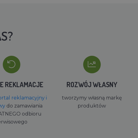
AS?
IE REKLAMACJE
ROZWÓJ WŁASNY
rtal reklamacyjny i
tworzymy własną markę
wy
do zamawiania
produktów
ATNEGO odbioru
erwisowego