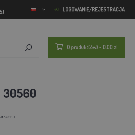
LOGOWANIE/REJESTRACJA
5)
0 produkt(ów) - 0.00 zl
N 30560
u:
30560