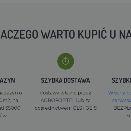
ACZEGO WARTO KUPIĆ U N
GAZYN
SZYBKA DOSTAWA
SZYBK
magazyn o
dostawy własne przez
Własny po
0m2, na
AGROFORTEL lub za
serwiso
ad 35000
pośrednictwem GLS i GEIS
BEZPŁ
rów
s