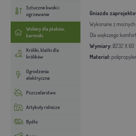
Sztuczne kwoki i
Gniazdo zaprojektow
ogrzewanie
Wykonane z mocnych i
Woliery dla ptaków,
Dla większego komfort
karmniki
Wymiary:
Ø232 X 60
Króliki, klatki dla
Materiał:
polipropyle
królików
Ogrodzenia
elektryczne
Pszczelarstwo
Artykuły rolnicze
Bydło