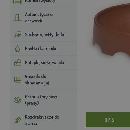
Kurniki i wybiegi
Automatyczne
drzwiczki
Skubarki, kotły i lejki
Poidła i karmniki
Pułapki, sidła, wabiki
Gniazdo do
składania jaj
Granulatory pasz
(prasy)
Rozdrabniacze do
OPIS
ziarna