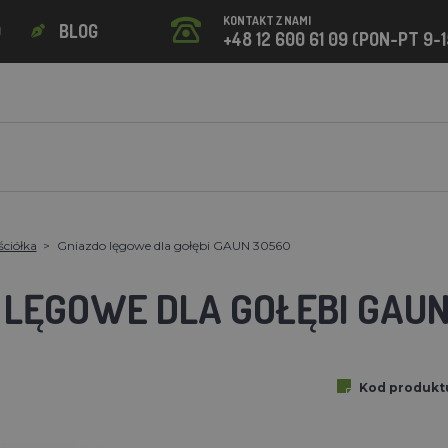
KONTAKT Z NAMI
O
BLOG
+48 12 600 61 09 (PON-PT 9-1
ściółka
Gniazdo lęgowe dla gołębi GAUN 30560
 LĘGOWE DLA GOŁĘBI GAU
Kod produkt