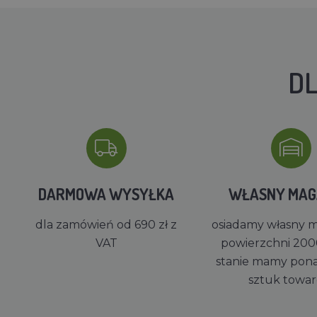
DL
DARMOWA WYSYŁKA
WŁASNY MA
dla zamówień od 690 zł z
osiadamy własny 
VAT
powierzchni 200
stanie mamy pon
sztuk towa