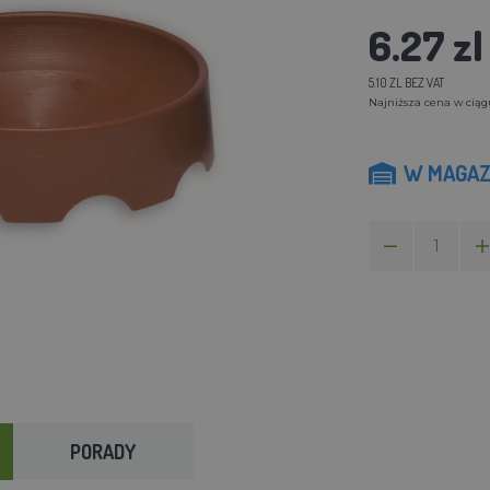
6.27 zl
5.10 ZL BEZ VAT
Najniższa cena w ciągu
W MAGAZ
PORADY