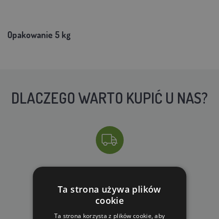
Opakowanie 5 kg
DLACZEGO WARTO KUPIĆ U NAS?
DARMOWA WYSYŁKA
dla zamówień od 690 zł z VAT
Ta strona używa plików
cookie
Ta strona korzysta z plików cookie, aby