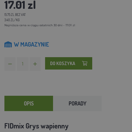
17.01 zl
15.75 ZL BEZ VAT
3.40 ZL/KG
Najniższa cena w ciągu ostatnich 30 dni - 17.01 zl
W MAGAZYNIE
DO KOSZYKA
OPIS
PORADY
FIDmix Grys wapienny