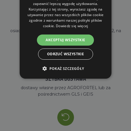
zapewnić lepszą wygodę użytkowania.
Korzystając z tej strony, wyrażasz zgodę na
używanie przez nas wszystkich plików cookie
zgodnie z warunkami naszej polityki plików
WŁASNY MAGAZYN
cookie.
Dowiedz się więcej
osiadamy własny magazyn o powierzchni 2000m2, na
stanie mamy ponad 35000 sztuk towarów
AKCEPTUJ WSZYSTKIE
ODRZUĆ WSZYSTKIE
POKAŻ SZCZEGÓŁY
SZYBKA DOSTAWA
dostawy własne przez AGROFORTEL lub za
pośrednictwem GLS i GEIS