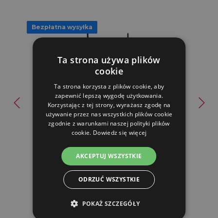
Bezpłatna wysyłka
Ta strona używa plików
cookie
Ta strona korzysta z plików cookie, aby
zapewnić lepszą wygodę użytkowania.
Korzystając z tej strony, wyrażasz zgodę na
Uniwersalny zestaw do monitorowania ogrodzenia -
używanie przez nas wszystkich plików cookie
bramka WiFi...
zgodnie z warunkami naszej polityki plików
cookie.
Dowiedz się więcej
1,349.26 zl
AKCEPTUJ WSZYSTKIE
MAGAZYN CENTRALNY (WYSYŁKA 5-7 DNI)
ODRZUĆ WSZYSTKIE
DO KOSZYKA
POKAŻ SZCZEGÓŁY