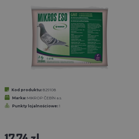
Kod produktu:
829108
Marka:
MIKROP ČEBÍN a.s.
Punkty lojalnościowe:
1
17.74 zl