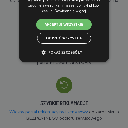
osiadamy własny magazyn o powierzchni 2000m2, na
zgodnie z warunkami naszej polityki plików
stanie mamy ponad 35000 sztuk towarów
cookie.
Dowiedz się więcej
AKCEPTUJ WSZYSTKIE
ODRZUĆ WSZYSTKIE
SZYBKA DOSTAWA
POKAŻ SZCZEGÓŁY
dostawy własne przez AGROFORTEL lub za
pośrednictwem GLS i GEIS
SZYBKIE REKLAMACJE
Własny portal reklamacyjny i serwisowy
do zamawiania
BEZPŁATNEGO odbioru serwisowego