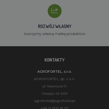
ROZWÓJ WŁASNY
tworzymy własną markę produktów
KONTAKTY
AGROFORTEL, s.r.o.
AGROFORTEL, sp. z o.o.
ul. Stawowa 91
Cieszyn 43-400
agrofortel@agrofortel.pl
+48 12 600 61 09