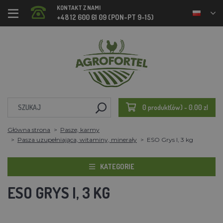
KONTAKT Z NAMI
+48 12 600 61 09 (PON-PT 9-15)
0 produkt(ów) - 0.00 zl
Główna strona
Pasze, karmy
Pasza uzupełniająca, witaminy, minerały
ESO Grys I, 3 kg
KATEGORIE
ESO GRYS I, 3 KG