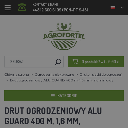
KONTAKT Z NAMI
+48 12 600 61 09 (PON-PT 9-15)
0 produkt(ów) - 0.00 zl
Główna strona
Ogrodzenia elektryczne
Druty i siatki do ogrodzeń
Drut ogrodzeniowy ALU GUARD 400 m, 1,6 mm, aluminiowy
KATEGORIE
DRUT OGRODZENIOWY ALU
GUARD 400 M, 1,6 MM,