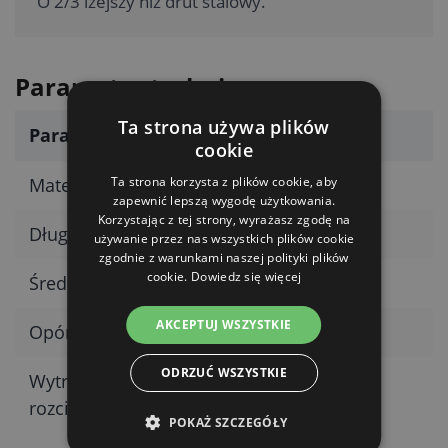
O 2/3 lżejszy niż drut stalowy.
Parametry techniczne
Ta strona używa plików
Parametr
Wartość
cookie
Ta strona korzysta z plików cookie, aby
Materiał
Aluminium
zapewnić lepszą wygodę użytkowania.
Korzystając z tej strony, wyrażasz zgodę na
Długość
400 m
używanie przez nas wszystkich plików cookie
zgodnie z warunkami naszej polityki plików
cookie.
Dowiedz się więcej
Średnica
1,6 mm
AKCEPTUJ WSZYSTKIE
Opór
0,030 Ω/m
ODRZUĆ WSZYSTKIE
Wytrzymałość na
70 kg
rozciąganie
POKAŻ SZCZEGÓŁY