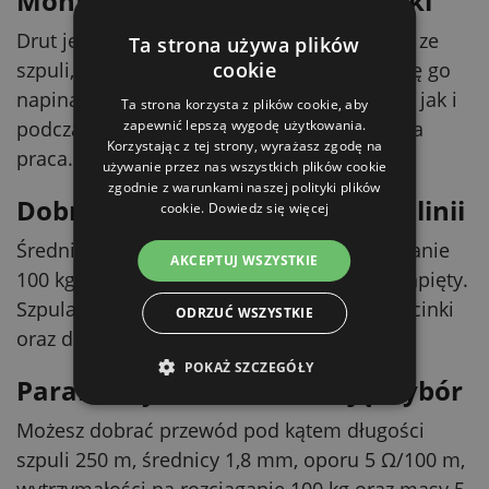
Montaż bez niepotrzebnej walki
Drut jest elastyczny, więc łatwiej się rozwija ze
Ta strona używa plików
szpuli, prowadzi przez izolatory i prościej się go
cookie
napina. Docenisz to zarówno przy budowie, jak i
Ta strona korzysta z plików cookie, aby
podczas napraw, gdy liczy się szybka i czysta
zapewnić lepszą wygodę użytkowania.
Korzystając z tej strony, wyrażasz zgodę na
praca.
używanie przez nas wszystkich plików cookie
zgodnie z warunkami naszej polityki plików
Dobrze trzyma naciąg na całej linii
cookie.
Dowiedz się więcej
Średnica 1,8 mm i wytrzymałość na rozciąganie
AKCEPTUJ WSZYSTKIE
100 kg pomagają utrzymać drut stabilnie napięty.
Szpula 250 m jest praktyczna na dłuższe odcinki
ODRZUĆ WSZYSTKIE
oraz do ciągłych, stałych ogrodzeń.
POKAŻ SZCZEGÓŁY
Parametry, które ułatwiają wybór
Możesz dobrać przewód pod kątem długości
szpuli 250 m, średnicy 1,8 mm, oporu 5 Ω/100 m,
wytrzymałości na rozciąganie 100 kg oraz masy 5