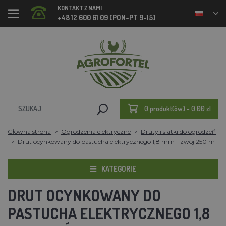
KONTAKT Z NAMI
+48 12 600 61 09 (PON-PT 9-15)
0 produkt(ów) - 0.00 zl
Główna strona
Ogrodzenia elektryczne
Druty i siatki do ogrodzeń
Drut ocynkowany do pastucha elektrycznego 1,8 mm - zwój 250 m
KATEGORIE
DRUT OCYNKOWANY DO
PASTUCHA ELEKTRYCZNEGO 1,8