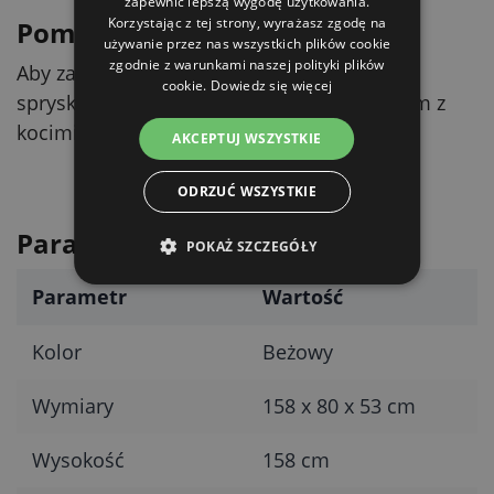
zapewnić lepszą wygodę użytkowania.
Korzystając z tej strony, wyrażasz zgodę na
Pomysł na dodatek
używanie przez nas wszystkich plików cookie
zgodnie z warunkami naszej polityki plików
Aby zachęcić kota do korzystania, można
cookie.
Dowiedz się więcej
spryskać słupki sprayem Catnip z ekstraktem z
kocimiętki.
AKCEPTUJ WSZYSTKIE
ODRZUĆ WSZYSTKIE
Parametry techniczne
POKAŻ SZCZEGÓŁY
Parametr
Wartość
Kolor
Beżowy
Wymiary
158 x 80 x 53 cm
Wysokość
158 cm