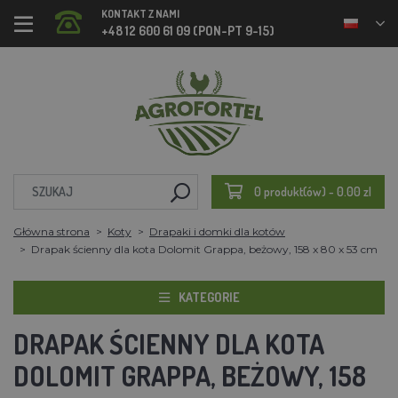
KONTAKT Z NAMI
+48 12 600 61 09 (PON-PT 9-15)
0 produkt(ów) - 0.00 zl
Główna strona
Koty
Drapaki i domki dla kotów
Drapak ścienny dla kota Dolomit Grappa, beżowy, 158 x 80 x 53 cm
KATEGORIE
DRAPAK ŚCIENNY DLA KOTA
DOLOMIT GRAPPA, BEŻOWY, 158