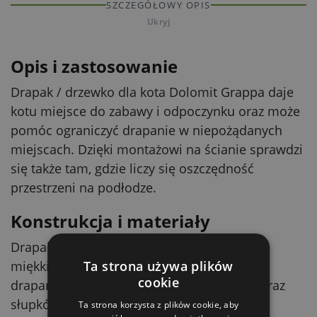
SZCZEGÓŁOWY OPIS
Ukryj
Opis i zastosowanie
Drapak / drzewko dla kota Dolomit Grappa daje
kotu miejsce do zabawy i odpoczynku oraz może
pomóc ograniczyć drapanie w niepożądanych
miejscach. Dzięki montażowi na ścianie sprawdzi
się także tam, gdzie liczy się oszczędność
przestrzeni na podłodze.
Konstrukcja i materiały
Drapak ma drewnianą konstrukcję pokrytą
Ta strona używa plików
miękkim pluszem. Elementy do wspinania i
cookie
drapania wykonano z sizalowego sznurka oraz
słupków oklejonych włóknem sizalowym.
Ta strona korzysta z plików cookie, aby