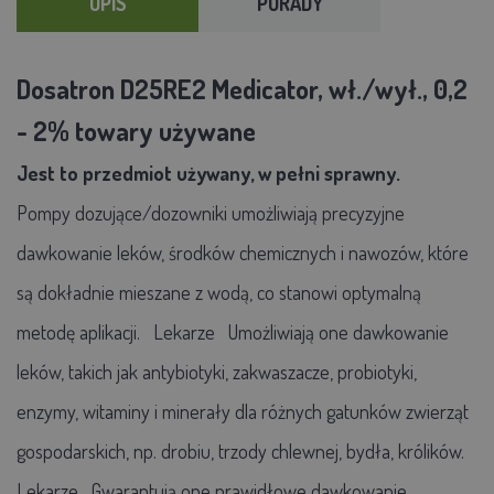
OPIS
PORADY
Dosatron D25RE2 Medicator, wł./wył., 0,2
- 2% towary używane
Jest to przedmiot używany, w pełni sprawny.
Pompy dozujące/dozowniki
umożliwiają precyzyjne
dawkowanie leków, środków chemicznych i nawozów, które
są dokładnie mieszane z wodą, co stanowi optymalną
metodę aplikacji.
Lekarze
Umożliwiają one dawkowanie
leków, takich jak antybiotyki, zakwaszacze, probiotyki,
enzymy, witaminy i minerały dla różnych gatunków zwierząt
gospodarskich, np. drobiu, trzody chlewnej, bydła, królików.
Lekarze
Gwarantują one prawidłowe dawkowanie