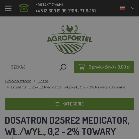
KONTAKT Z NAMI
+48 12 600 61 09 (PON-PT 9-15)
0 produkt(ów) - 0.00 zl
Główna strona
Bazar
Dosatron D25RE2 Medicator, wł./wył., 0,2 - 2% towary używane
KATEGORIE
DOSATRON D25RE2 MEDICATOR,
WŁ./WYŁ., 0,2 - 2% TOWARY