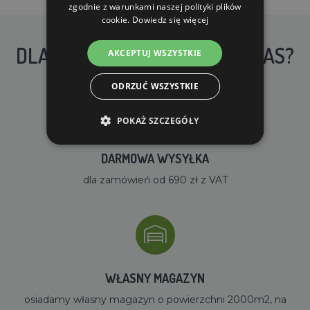
zgodnie z warunkami naszej polityki plików
cookie.
Dowiedz się więcej
DLACZEGO WARTO KUPIĆ U NAS?
AKCEPTUJ WSZYSTKIE
ODRZUĆ WSZYSTKIE
POKAŻ SZCZEGÓŁY
DARMOWA WYSYŁKA
dla zamówień od 690 zł z VAT
WŁASNY MAGAZYN
osiadamy własny magazyn o powierzchni 2000m2, na