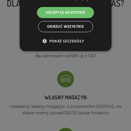
DLACZEGO WARTO KUPIĆ U NAS?
AKCEPTUJ WSZYSTKIE
ODRZUĆ WSZYSTKIE
POKAŻ SZCZEGÓŁY
DARMOWA WYSYŁKA
dla zamówień od 690 zł z VAT
WŁASNY MAGAZYN
osiadamy własny magazyn o powierzchni 2000m2, na
stanie mamy ponad 35000 sztuk towarów