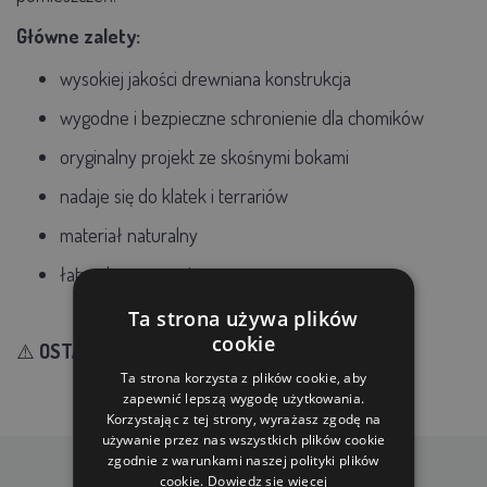
Główne zalety:
wysokiej jakości drewniana konstrukcja
wygodne i bezpieczne schronienie dla chomików
oryginalny projekt ze skośnymi bokami
nadaje się do klatek i terrariów
materiał naturalny
łatwa konserwacja
Ta strona używa plików
cookie
⚠️
OSTATNIE SZTUKI W MAGAZYNIE
Ta strona korzysta z plików cookie, aby
zapewnić lepszą wygodę użytkowania.
Korzystając z tej strony, wyrażasz zgodę na
używanie przez nas wszystkich plików cookie
zgodnie z warunkami naszej polityki plików
cookie.
Dowiedz się więcej