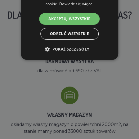
cookie.
Dowiedz się więcej
DLACZEGO WARTO KUPIĆ U NAS?
AKCEPTUJ WSZYSTKIE
ODRZUĆ WSZYSTKIE
POKAŻ SZCZEGÓŁY
DARMOWA WYSYŁKA
dla zamówień od 690 zł z VAT
WŁASNY MAGAZYN
osiadamy własny magazyn o powierzchni 2000m2, na
stanie mamy ponad 35000 sztuk towarów