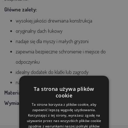
Główne zalety:
wysokiej jakości drewniana konstrukcja
oryginalny dach łukowy
nadaje się dla myszy i małych gryzoni
zapewnia bezpieczne schronienie i miejsce do
odpoczynku
idealny dodatek do klatki lub zagrody
naturalny materiał odpowiedni dla zwierząt
Ta strona używa plików
Materiał:
drewno
cookie
Wymiary:
14 × 10 × 9 cm
Ta strona korzysta z plików cookie, aby
zapewnić lepszą wygodę użytkowania.
Korzystając z tej strony, wyrażasz zgodę na
używanie przez nas wszystkich plików cookie
zgodnie z warunkami naszej polityki plików