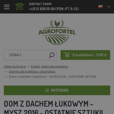
KONTAKT Z NAMI
+48 12 600 61 09 (PON-PT 9-15)
0 produkt(ów) - 0.00 zl
Główna strona
Króliki, klatki dla królików
Domki dla królików i chomików
Dom z dachem łukowym - MYSZ 2016 - OSTATNIE SZTUKI!
KATEGORIE
DOM Z DACHEM ŁUKOWYM -
MYSZ 2016 - OSTATNIE SZTUKI!