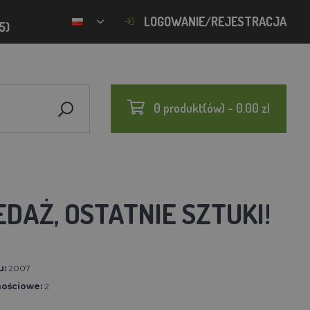
LOGOWANIE/REJESTRACJA
5)
0 produkt(ów) - 0.00 zl
DAŻ, OSTATNIE SZTUKI!
u:
2007
nościowe:
2