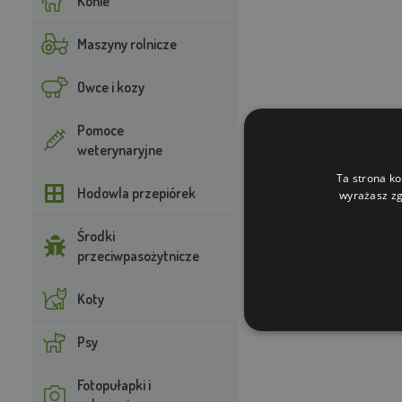
Konie
Maszyny rolnicze
Owce i kozy
Pomoce
weterynaryjne
Ta strona ko
Hodowla przepiórek
wyrażasz zg
Środki
przeciwpasożytnicze
Koty
Psy
Fotopułapki i