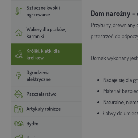
Sztuczne kwoki i
Dom narożny - o
ogrzewanie
Przytulny, drewniany 
Woliery dla ptaków,
przestrzeń do odpoczy
karmniki
Króliki, klatki dla
królików
Domek wykonany jest z
Ogrodzenia
elektryczne
Nadaje się dla gr
Materiał bezpiec
Pszczelarstwo
Naturalne, nie
Artykuły rolnicze
Łatwy do umiesz
Bydło