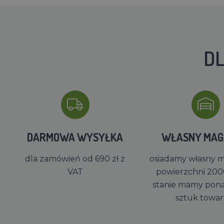
DL
DARMOWA WYSYŁKA
WŁASNY MA
dla zamówień od 690 zł z
osiadamy własny 
VAT
powierzchni 200
stanie mamy pon
sztuk towa