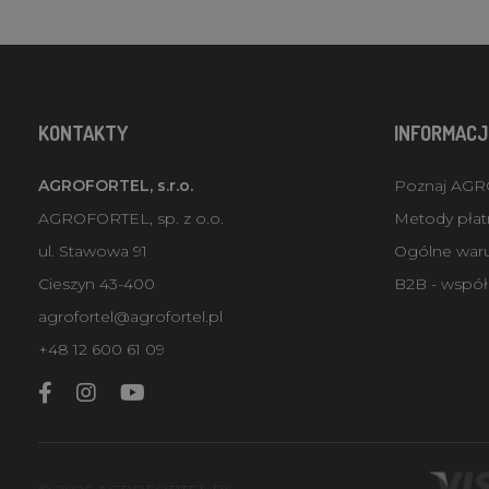
KONTAKTY
INFORMACJ
AGROFORTEL, s.r.o.
Poznaj AG
AGROFORTEL, sp. z o.o.
Metody płatn
ul. Stawowa 91
Ogólne war
Cieszyn 43-400
B2B - współ
agrofortel@agrofortel.pl
+48 12 600 61 09