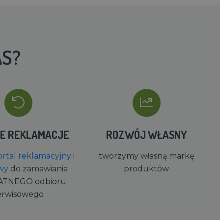
AS?
IE REKLAMACJE
ROZWÓJ WŁASNY
rtal reklamacyjny i
tworzymy własną markę
wy
do zamawiania
produktów
ATNEGO odbioru
erwisowego