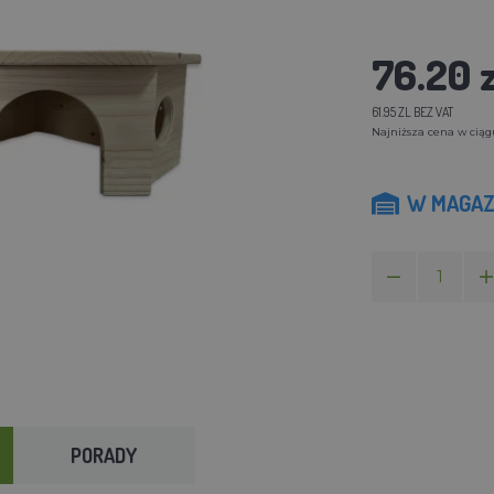
76.20 z
61.95 ZL BEZ VAT
Najniższa cena w ciągu
W MAGAZ
PORADY