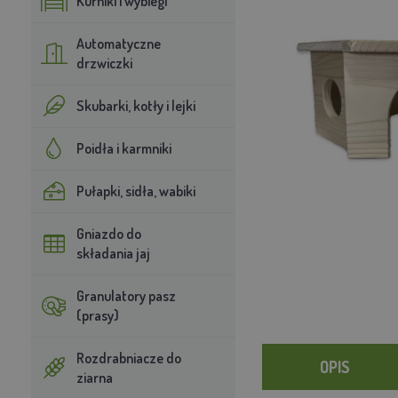
Kurniki i wybiegi
Automatyczne
drzwiczki
Skubarki, kotły i lejki
Poidła i karmniki
Pułapki, sidła, wabiki
Gniazdo do
składania jaj
Granulatory pasz
(prasy)
Rozdrabniacze do
OPIS
ziarna