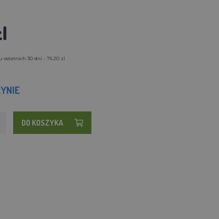
l
 ostatnich 30 dni - 76.20 zl
YNIE
DO KOSZYKA