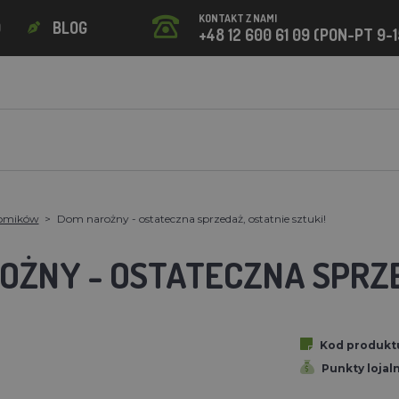
KONTAKT Z NAMI
O
BLOG
+48 12 600 61 09 (PON-PT 9-1
homików
Dom narożny - ostateczna sprzedaż, ostatnie sztuki!
OŻNY - OSTATECZNA SPRZE
Kod produkt
Punkty lojal