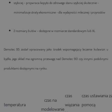
szybciej - przywraca kopyto do zdrowego stanu szybciej skutecznie -
minimalizuje straty ekonomiczne - dla wydajności mlecznej i przyrostów
2 rozmiary butów – dostępne w rozmiarze standardowym lub XL
Demotec 95 został opracowany jako środek wspomagający leczenie kulawizn u
bydła, jego skład ma ogromną przewagę nad Demotec 90 czy innymi podobnymi
produktami dostępnymi na rynku.
czas
czas ustawiania z
czas na
temperatura
wiązania
pomocą
modelowanie