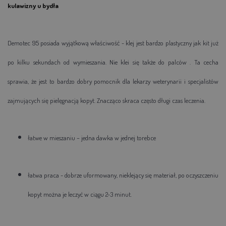
kulawizny u bydła
Demotec 95 posiada wyjątkową właściwość - klej jest bardzo plastyczny jak kit już
po kilku sekundach od wymieszania. Nie klei się także do palców . Ta cecha
sprawia, że jest to bardzo dobry pomocnik dla lekarzy weterynarii i specjalistów
zajmujących się pielęgnacją kopyt. Znacząco skraca często długi czas leczenia.
łatwe w mieszaniu – jedna dawka w jednej torebce
łatwa praca - dobrze uformowany, nieklejący się materiał, po oczyszczeniu
kopyt można je leczyć w ciągu 2-3 minut.