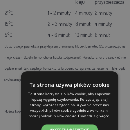
kleju
przyspieszacza
21°C
1 - 2 minuty
4 minuty
2 minuty
15°C
2 - 3 minuty
8 minut
4 minuty
5°C
4 - 6 minut
10 minut
6 minut
Do zdrowego paznokcia przykleja się drewniany klocek Demotec 95, przenosząc na
niego ciężar. Dzięki temu chora kostka „odpocznie”. Ponadto chory paznokieć nie
będzie miał tak częstego kontaktu z brudem, co sprawi, że leczenie i leki będą
skuteczniejsze. Zwierzę również odczuwa ulgę w bólu
Ta strona używa plików cookie
Ta strona korzysta z plików cookie, aby zapewnić
lepszą wygodę użytkowania. Korzystając z tej
strony, wyrażasz zgodę na używanie przez nas
wszystkich plików cookie zgodnie z warunkami
Możesz kupić proste drewniane klocki lub pochyłe drewniane klocki
naszej polityki plików cookie.
Dowiedz się więcej
AKCEPTUJ WSZYSTKIE