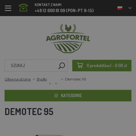
KONTAKT Z NAMI
+48 12 600 61 09 (PON-PT 9-15)
0 produkt(ów) - 0.00 zl
Główna strona
Bydło
Demotec 95
KATEGORIE
DEMOTEC 95