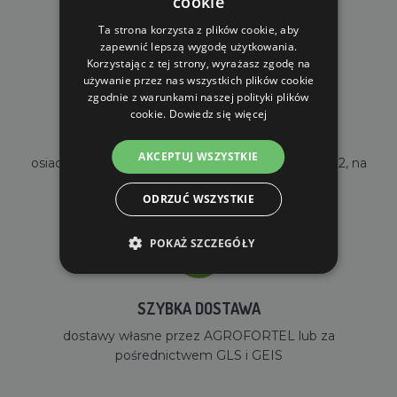
cookie
dla zamówień od 690 zł z VAT
Ta strona korzysta z plików cookie, aby
zapewnić lepszą wygodę użytkowania.
Korzystając z tej strony, wyrażasz zgodę na
używanie przez nas wszystkich plików cookie
zgodnie z warunkami naszej polityki plików
cookie.
Dowiedz się więcej
WŁASNY MAGAZYN
AKCEPTUJ WSZYSTKIE
osiadamy własny magazyn o powierzchni 2000m2, na
stanie mamy ponad 35000 sztuk towarów
ODRZUĆ WSZYSTKIE
POKAŻ SZCZEGÓŁY
SZYBKA DOSTAWA
dostawy własne przez AGROFORTEL lub za
pośrednictwem GLS i GEIS