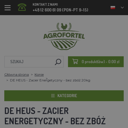
KONTAKT Z NAMI
+48 12 600 61 09 (PON-PT 9-15)
0 produkt(ów) - 0.00 zl
Główna strona
Konie
DE HEUS - Zacier Energetyczny - bez zbóż 20kg
KATEGORIE
DE HEUS - ZACIER
ENERGETYCZNY - BEZ ZBÓŻ