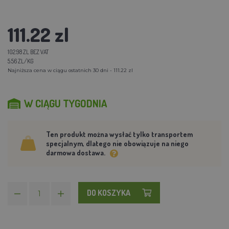
111.22 zl
102.98 ZL BEZ VAT
5.56 ZL/KG
Najniższa cena w ciągu ostatnich 30 dni - 111.22 zl
W CIĄGU TYGODNIA
Ten produkt można wysłać tylko transportem
specjalnym, dlatego nie obowiązuje na niego
darmowa dostawa.
DO KOSZYKA