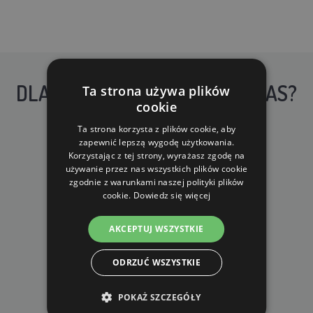
DLACZEGO WARTO KUPIĆ U NAS?
Ta strona używa plików
cookie
Ta strona korzysta z plików cookie, aby
zapewnić lepszą wygodę użytkowania.
Korzystając z tej strony, wyrażasz zgodę na
używanie przez nas wszystkich plików cookie
zgodnie z warunkami naszej polityki plików
cookie.
Dowiedz się więcej
DARMOWA WYSYŁKA
dla zamówień od 690 zł z VAT
AKCEPTUJ WSZYSTKIE
ODRZUĆ WSZYSTKIE
POKAŻ SZCZEGÓŁY