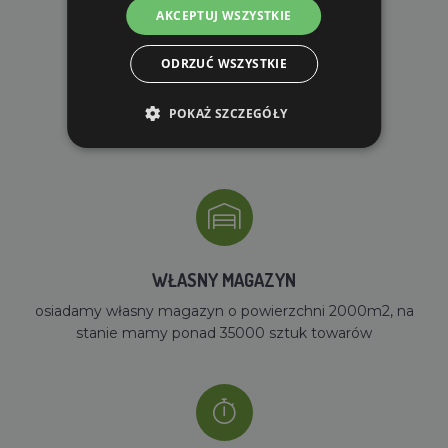
AKCEPTUJ WSZYSTKIE
ODRZUĆ WSZYSTKIE
DARMOWA WYSYŁKA
POKAŻ SZCZEGÓŁY
dla zamówień od 690 zł z VAT
WŁASNY MAGAZYN
osiadamy własny magazyn o powierzchni 2000m2, na
stanie mamy ponad 35000 sztuk towarów