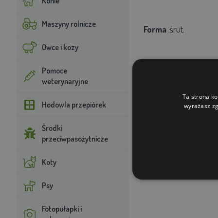
Konie
Maszyny rolnicze
Forma
:
śrut.
Owce i kozy
Opakowanie:
20 kg.
Pomoce
weterynaryjne
Ta strona ko
Hodowla przepiórek
wyrażasz zg
Środki
przeciwpasożytnicze
Koty
Psy
Fotopułapki i