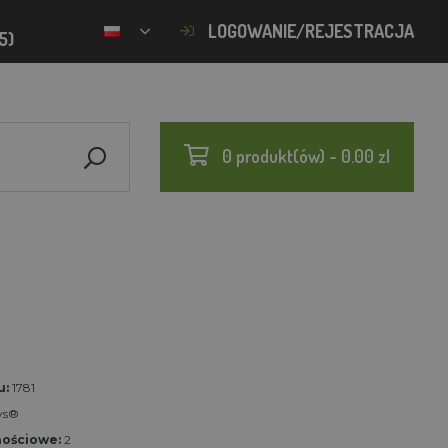
LOGOWANIE/REJESTRACJA
5)
0 produkt(ów) - 0.00 zl
u:
1781
ys®
nościowe:
2