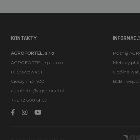
KONTAKTY
INFORMACJ
AGROFORTEL, s.r.o.
Poznaj AG
AGROFORTEL, sp. z o.o.
Metody płatn
ul. Stawowa 91
Ogólne war
Cieszyn 43-400
B2B - współ
agrofortel@agrofortel.pl
+48 12 600 61 09