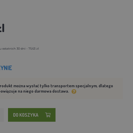
l
ostatnich 30 dni - 75.63 zl
YNIE
rodukt można wysłać tylko transportem specjalnym, dlatego
bowiązuje na niego darmowa dostawa.
DO KOSZYKA