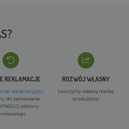
AS?
IE REKLAMACJE
ROZWÓJ WŁASNY
rtal reklamacyjny i
tworzymy własną markę
wy
do zamawiania
produktów
ATNEGO odbioru
erwisowego