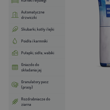
Kurniki i wybiegi
Automatyczne
drzwiczki
Skubarki, kotły i lejki
Poidła i karmniki
Pułapki, sidła, wabiki
Gniazdo do
składania jaj
Granulatory pasz
(prasy)
Rozdrabniacze do
ziarna