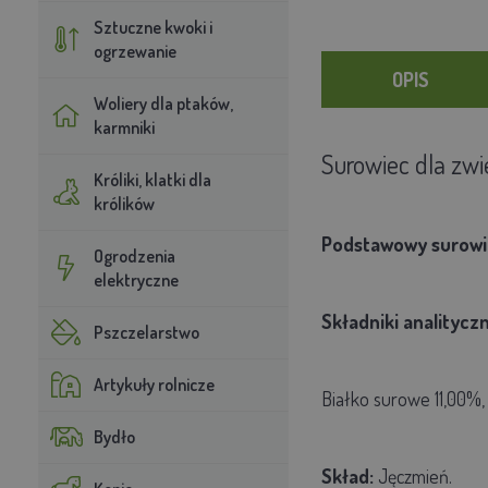
Sztuczne kwoki i
ogrzewanie
OPIS
Woliery dla ptaków,
karmniki
Surowiec dla zwi
Króliki, klatki dla
królików
Podstawowy surowie
Ogrodzenia
elektryczne
Składniki analitycz
Pszczelarstwo
Artykuły rolnicze
Białko surowe 11,00%,
Bydło
Skład:
Jęczmień.