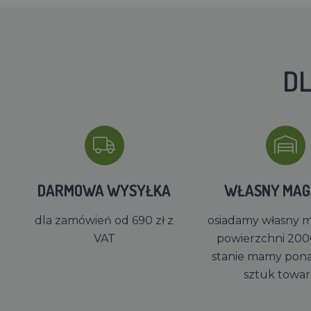
DL
DARMOWA WYSYŁKA
WŁASNY MA
dla zamówień od 690 zł z
osiadamy własny 
VAT
powierzchni 200
stanie mamy pon
sztuk towa