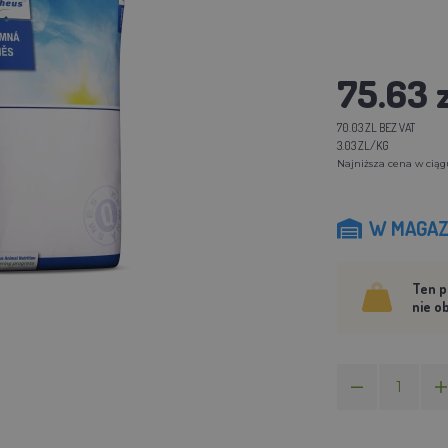
75.63 z
70.03 ZL BEZ VAT
3.03 ZL/KG
Najniższa cena w ciągu 
W MAGAZ
Ten p
nie o