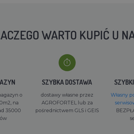
ACZEGO WARTO KUPIĆ U N
GAZYN
SZYBKA DOSTAWA
SZYBK
magazyn o
dostawy własne przez
Własny po
0m2, na
AGROFORTEL lub za
serwiso
ad 35000
pośrednictwem GLS i GEIS
BEZPŁ
rów
s