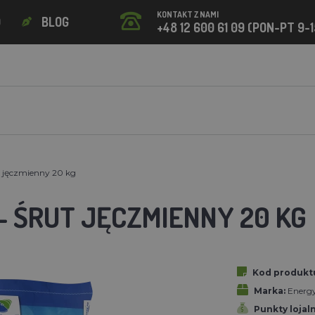
KONTAKT Z NAMI
O
BLOG
+48 12 600 61 09 (PON-PT 9-1
 jęczmienny 20 kg
- ŚRUT JĘCZMIENNY 20 KG
Kod produkt
Marka:
Energ
Punkty lojal