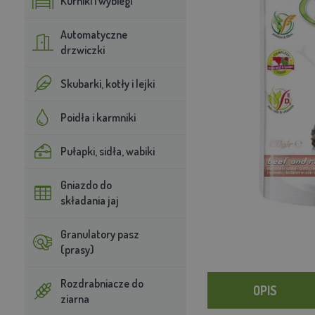
Kurniki i wybiegi
Automatyczne
drzwiczki
Skubarki, kotły i lejki
Poidła i karmniki
Pułapki, sidła, wabiki
Gniazdo do
składania jaj
Granulatory pasz
(prasy)
Rozdrabniacze do
OPIS
ziarna