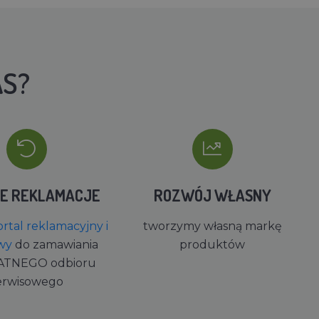
AS?
IE REKLAMACJE
ROZWÓJ WŁASNY
rtal reklamacyjny i
tworzymy własną markę
wy
do zamawiania
produktów
ATNEGO odbioru
erwisowego