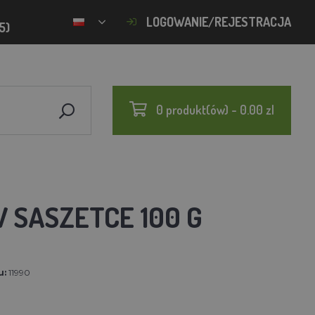
LOGOWANIE/REJESTRACJA
5)
0 produkt(ów) - 0.00 zl
 SASZETCE 100 G
u:
11990