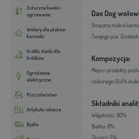
Sztuczne kwoki i
Dax Dog wołowi
ogrzewanie
Smaczna mokra karma d
Woliery dla ptaków,
Twojego psa. Dodatek
karmniki
Króliki, klatki dla
Kompozycja:
królików
Mięso i produkty poch
Ogrodzenia
elektryczne
roślinnego (0,4% inulin
Pszczelarstwo
Składniki anali
Artykuły rolnicze
Wilgotność: 80%
Bydło
Białko: 8%
Tłuszcz: 5%