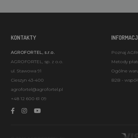
KONTAKTY
INFORMACJ
AGROFORTEL, s.r.o.
Poznaj AG
AGROFORTEL, sp. z o.o.
Metody płatn
ul. Stawowa 91
Ogólne war
Cieszyn 43-400
B2B - współ
agrofortel@agrofortel.pl
+48 12 600 61 09