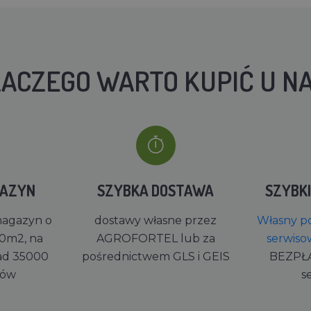
ACZEGO WARTO KUPIĆ U N
GAZYN
SZYBKA DOSTAWA
SZYBK
magazyn o
dostawy własne przez
Własny po
0m2, na
AGROFORTEL lub za
serwiso
ad 35000
pośrednictwem GLS i GEIS
BEZPŁ
rów
s