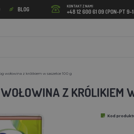
KONTAKT Z NAMI
O
BLOG
+48 12 600 61 09 (PON-PT 9-1
g wołowina z królikiem w saszetce 100 g
 WOŁOWINA Z KRÓLIKIEM W
Kod produkt