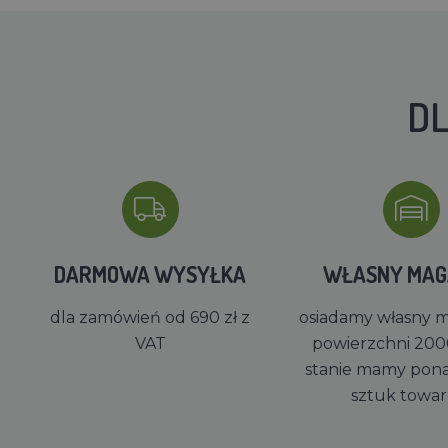
DL
DARMOWA WYSYŁKA
WŁASNY MA
dla zamówień od 690 zł z
osiadamy własny 
VAT
powierzchni 200
stanie mamy pon
sztuk towa