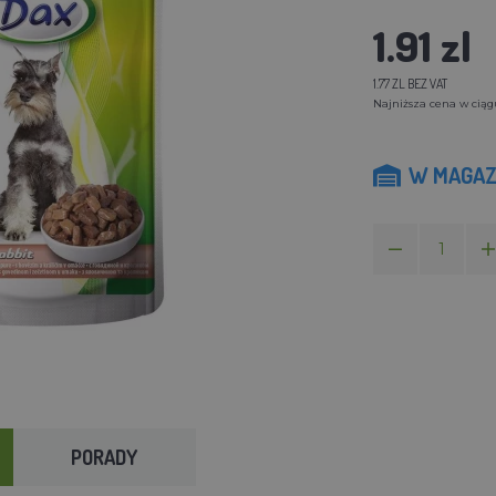
1.91 zl
1.77 ZL BEZ VAT
Najniższa cena w ciągu 
W MAGAZ
PORADY