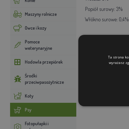
Konie
Popiół surowy: 3%
Maszyny rolnicze
Włókno surowe: 0,4%
Owce i kozy
Instrukcja karm
Pomoce
weterynaryjne
Pies o wadze
3-7 kg
s
Ta strona ko
od wieku, aktywności i
Hodowla przepiórek
wyrażasz zg
Środki
przeciwpasożytnicze
Koty
Psy
Fotopułapki i