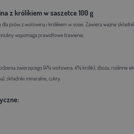
na z królikiem w saszetce 100 g
la psów z wołowiną i królikiem w sosie. Zawiera ważne składnik
 inuliny wspomaga prawidłowe trawienie.
odzenia zwierzęcego (4% wołowina, 4% królik), zboża, roślinne 
a), składniki mineralne, cukry.
tyczne: