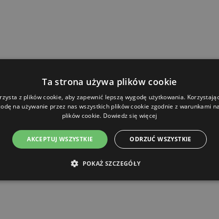
ienia:
Ta strona używa plików cookie
pożywa około
3-6 saszetek dziennie
, najlepiej podzielonych na co
rzysta z plików cookie, aby zapewnić lepszą wygodę użytkowania. Korzystając 
 kondycji psa. Pies powinien mieć zawsze dostęp do dużej ilości ś
odę na używanie przez nas wszystkich plików cookie zgodnie z warunkami nas
plików cookie.
Dowiedz się więcej
AKCEPTUJ WSZYSTKIE
ODRZUĆ WSZYSTKIE
POKAŻ SZCZEGÓŁY